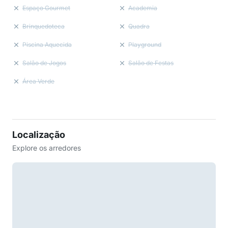
Espaço Gourmet
Academia
Brinquedoteca
Quadra
Piscina Aquecida
Playground
Salão de Jogos
Salão de Festas
Área Verde
Localização
Explore os arredores