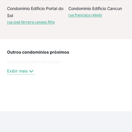
Condominio Edificio Portal do
Condominio Edificio Cancun
rua francisco rebolo
Sol
rua josé ferreira canaes filho
Outros condomínios próximos
Rua
Condominio Edificio Royal Eagle
Rua 
rua 
Exibir mais
Ven
José
ave
rua 
Exi
rua 
aven
rua 
Rua