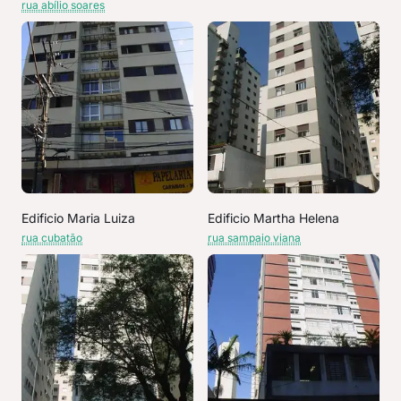
rua abílio soares
Edificio Maria Luiza
Edificio Martha Helena
rua cubatão
rua sampaio viana