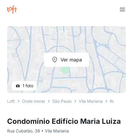
Ver mapa
1 foto
Loft
Onde morar
São Paulo
Vila Mariana
Rua Cubatã
Condomínio Edifício Maria Luiza
Rua Cubatão, 38 • Vila Mariana