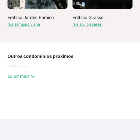
Edificio Jardim Paraiso
Edificio Girassol
rua sampaio viana
rua abílio soares
Outros condomínios próximos
Rua
Edificio Bara
Sam
R S
Exibir mais
Sam
Rua
Pra
COR
Exi
pra
rua 
rua 
Ala