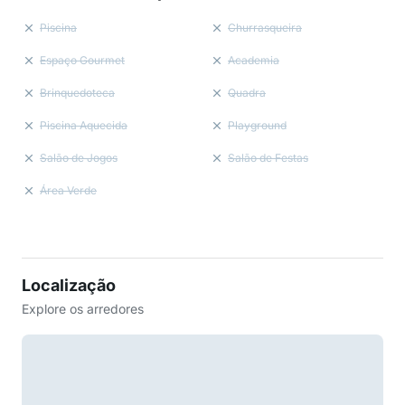
Piscina
Churrasqueira
Espaço Gourmet
Academia
Brinquedoteca
Quadra
Piscina Aquecida
Playground
Salão de Jogos
Salão de Festas
Área Verde
Localização
Explore os arredores