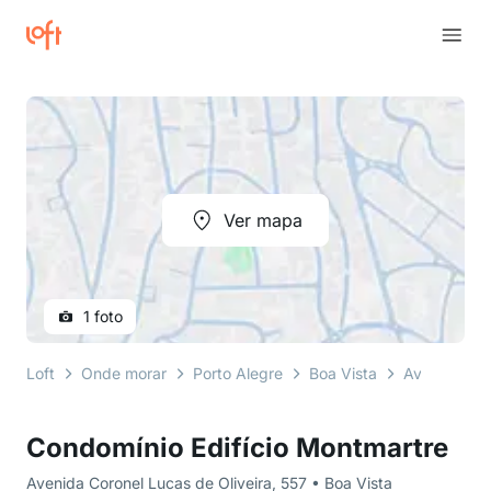
Ver mapa
1 foto
Loft
Onde morar
Porto Alegre
Boa Vista
Avenida Cor
Condomínio Edifício Montmartre
Avenida Coronel Lucas de Oliveira, 557 • Boa Vista