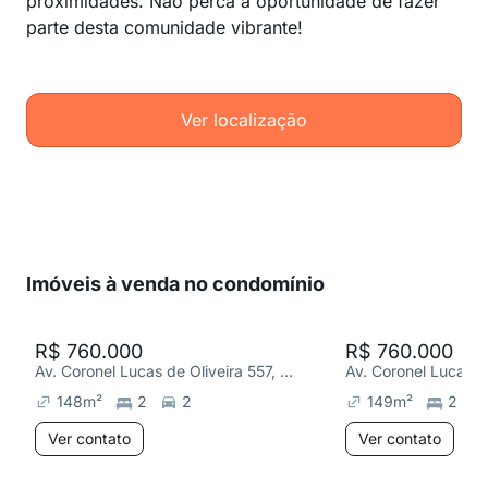
proximidades. Não perca a oportunidade de fazer
parte desta comunidade vibrante!
Ver localização
Imóveis à venda no condomínio
R$ 760.000
R$ 760.000
Av. Coronel Lucas de Oliveira 557, Boa Vista
148
m²
2
2
149
m²
2
Ver contato
Ver contato