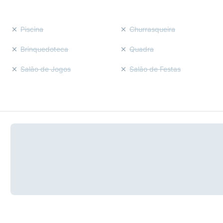
Piscina
Churrasqueira
Brinquedoteca
Quadra
Salão de Jogos
Salão de Festas