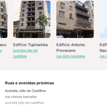
maos
Edificio Tupinamba
Edificio Antonio
Edif
Provezano
Nac
ns
avenida júlio de
castilhos
rua pinto bandeira
rua 
Ruas e avenidas próximas
Avenida Júlio de Castilhos
rua chaves barcelos
avenida júlio de castilhos