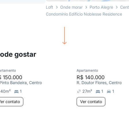
Loft
Onde morar
Porto Alegre
Cent
Condomínio Edificio Noblesse Residence
pode gostar
artamento
Apartamento
$ 150.000
R$ 140.000
 Pinto Bandeira, Centro
R. Doutor Flores, Centro
40
m²
1
27
m²
1
1
er contato
Ver contato