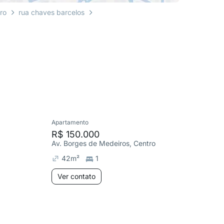
ro
rua chaves barcelos
Apartamento
Apartame
R$ 150.000
R$ 259
Av. Borges de Medeiros, Centro
R. Corone
42
m²
1
94
m²
Ver contato
Ver co