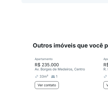
Outros imóveis que você 
Apartamento
Ap
R$ 235.000
R
Av. Borges de Medeiros, Centro
R.
33
m²
1
Ver contato
V