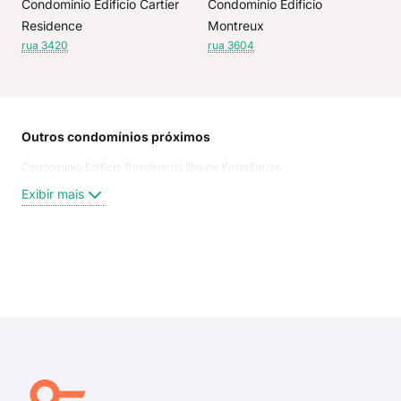
Condominio Edificio Cartier
Condominio Edificio
Residence
Montreux
rua 3420
rua 3604
Outros condomínios próximos
Rua
Condominio Edificio Residencial Ilha de Kastellorizo
350
Rua
Exibir mais
Rua
Rua
rua
rua
Exi
rua
R. 
360
1121
340