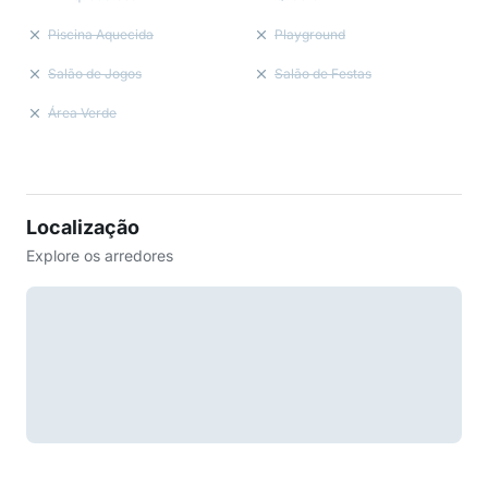
Piscina Aquecida
Playground
Salão de Jogos
Salão de Festas
Área Verde
Localização
Explore os arredores