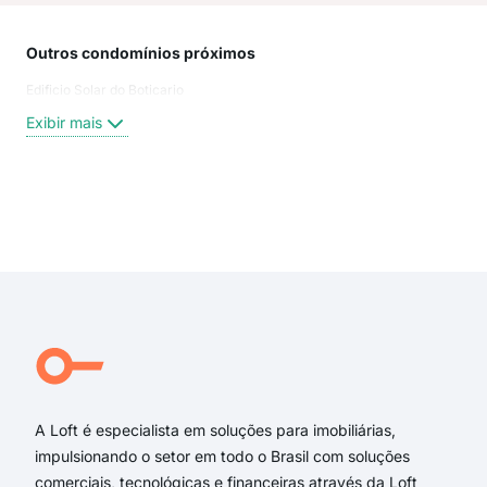
Outros condomínios próximos
Rua
Edificio Solar do Boticario
Fili
Rua
Exibir mais
Rua
Pra
Rua
Rua 
Exi
praç
Rua 
rua 
rua 
rua 
rua 
A Loft é especialista em soluções para imobiliárias,
impulsionando o setor em todo o Brasil com soluções
comerciais, tecnológicas e financeiras através da Loft