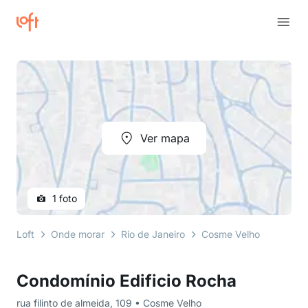
Ver mapa
1 foto
Loft
Onde morar
Rio de Janeiro
Cosme Velho
rua fil
Condomínio Edificio Rocha
rua filinto de almeida, 109 • Cosme Velho