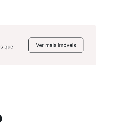
Ver mais imóveis
es que
o