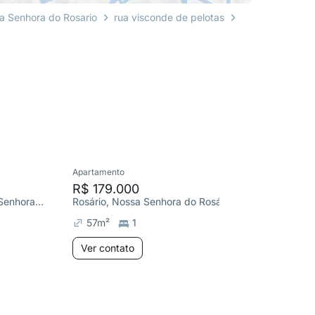
a Senhora do Rosario
rua visconde de pelotas
Apartamento
Apartame
R$ 179.000
R$ 42
R. Barão do Triunfo, Nossa Senhora do Rosário
Rosário, Nossa Senhora do Rosário
Travessa
57
m²
1
90
m²
Ver contato
Ver co