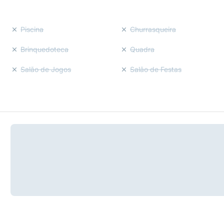
Piscina
Churrasqueira
Brinquedoteca
Quadra
Salão de Jogos
Salão de Festas