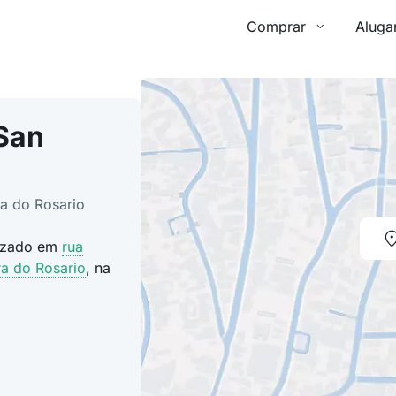
Comprar
Aluga
San
ra do Rosario
lizado em
rua
a do Rosario
, na