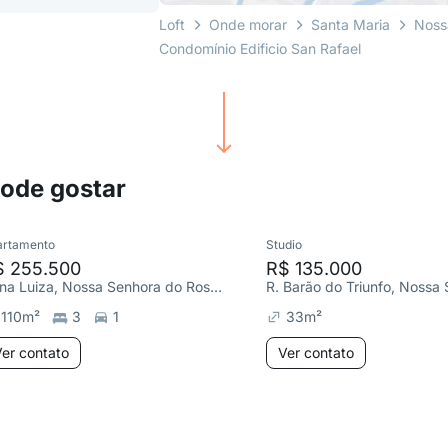
Loft
Onde morar
Santa Maria
Noss
Condomínio Edificio San Rafael
pode gostar
artamento
Studio
$ 255.500
R$ 135.000
Dona Luiza, Nossa Senhora do Rosário
110
m²
3
1
33
m²
er contato
Ver contato