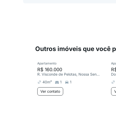
Outros imóveis que você 
Apartamento
Ap
R$ 160.000
R
R. Visconde de Pelotas, Nossa Senhora de Fátima
40
m²
1
1
Ver contato
V