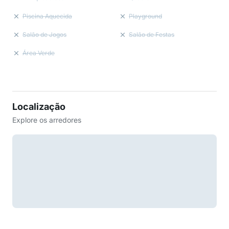
Piscina Aquecida
Playground
Salão de Jogos
Salão de Festas
Área Verde
Localização
Explore os arredores