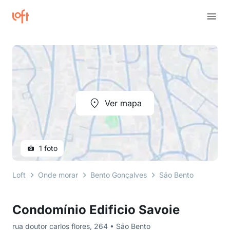
Ver mapa
1 foto
Loft
Onde morar
Bento Gonçalves
São Bento
rua dou
Condomínio Edificio Savoie
rua doutor carlos flores, 264 • São Bento