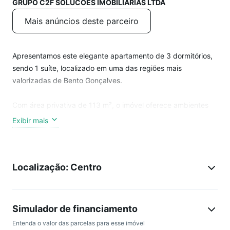
GRUPO C2F SOLUCOES IMOBILIARIAS LTDA
Mais anúncios deste parceiro
Apresentamos este elegante apartamento de 3 dormitórios,
sendo 1 suíte, localizado em uma das regiões mais
valorizadas de Bento Gonçalves.
Com área privativa de 113 m², o imóvel oferece ambientes
amplos e bem distribuídos, ideais para proporcionar conforto
Exibir mais
e qualidade de vida à sua família.
O apartamento conta com 3 vagas de garagem, piso
Localização: Centro
porcelanato na área social e laminado nos dormitórios.
O imóvel anunciado pode sofrer alteração de disponibilidade
e valor sem aviso prévio, consulte um especialista para
Simulador de financiamento
maiores informações.
Entenda o valor das parcelas para esse imóvel