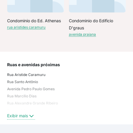
Condominio do Ed. Athenas
Condominio do Edificio
rua aristides caramuru
D'graus
avenida praiana
Ruas e avenidas próximas
Mai
Rua Aristide Caramuru
não
Rua Santo Antônio
Cen
Avenida Pedro Paulo Gomes
Con
Rua Marcílio Dias
Muq
Rua Alexandre Grande Ribeiro
Área
Rua José Aarão Jorge
Lam
Exibir mais
Exi
Rua Aristides Caramuru
Rua Antônio Guimarães
Rua Heitor Lugon