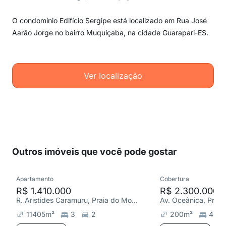
O condomínio Edifício Sergipe está localizado em Rua José
Aarão Jorge no bairro Muquiçaba, na cidade Guarapari-ES.
Ver localização
Outros imóveis que você pode gostar
Apartamento
Cobertura
R$ 1.410.000
R$ 2.300.000
R. Aristides Caramuru, Praia do Morro
Av. Oceânica, Praia
11405
m²
3
2
200
m²
4