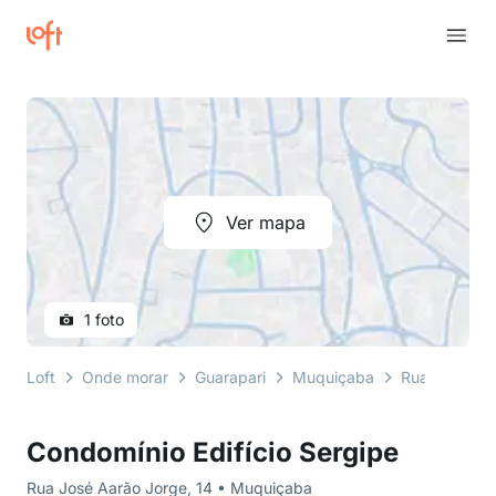
Ver mapa
1 foto
Loft
Onde morar
Guarapari
Muquiçaba
Rua José Aa
Condomínio Edifício Sergipe
Rua José Aarão Jorge, 14 • Muquiçaba