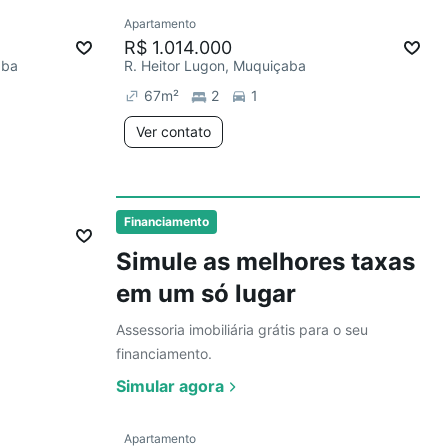
Ver
Apartamento
R$ 1.014.000
aba
R. Heitor Lugon, Muquiçaba
67
m²
2
1
Ver contato
Ver
Financiamento
Simule as melhores taxas
em um só lugar
Assessoria imobiliária grátis para o seu
financiamento.
Simular agora
Ver
Apartamento