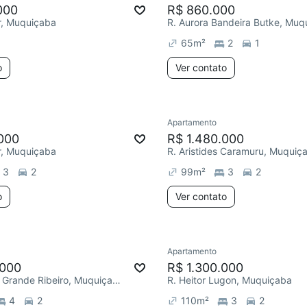
000
R$ 860.000
r, Muquiçaba
R. Aurora Bandeira Butke, Muq
65
m²
2
1
o
Ver contato
Apartamento
000
R$ 1.480.000
r, Muquiçaba
R. Aristides Caramuru, Muquiç
3
2
99
m²
3
2
o
Ver contato
Apartamento
.000
R$ 1.300.000
R. Alexandre Grande Ribeiro, Muquiçaba
R. Heitor Lugon, Muquiçaba
4
2
110
m²
3
2