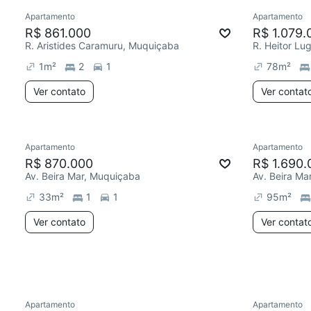
Apartamento
Apartamento
R$ 861.000
R$ 1.079.
R. Aristides Caramuru, Muquiçaba
R. Heitor Lu
1
m²
2
1
78
m²
Ver contato
Ver contat
Apartamento
Apartamento
R$ 870.000
R$ 1.690.
Av. Beira Mar, Muquiçaba
Av. Beira Ma
33
m²
1
1
95
m²
Ver contato
Ver contat
Apartamento
Apartamento
Redecorar