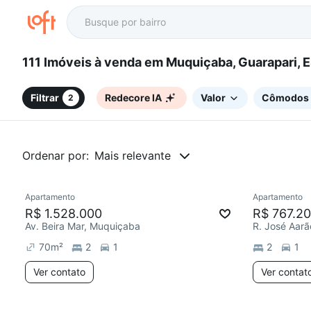
111 Imóveis à venda em Muquiçaba, Guarapari, 
Filtrar
Redecore IA
Valor
Cômodos
2
Ordenar por:
Mais relevante
Apartamento
Apartamento
R$ 1.528.000
R$ 767.2
Av. Beira Mar, Muquiçaba
R. José Aar
70
m²
2
1
2
1
Ver contato
Ver contat