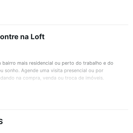
ontre na Loft
airro mais residencial ou perto do trabalho e do
eu sonho. Agende uma visita presencial ou por
judando na compra, venda ou troca de imóveis.
r os filtros como quantidade de quartos, suítes, com
demia, salão de festas ou área verde e encontrar
S