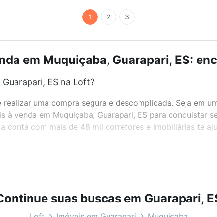
1
2
3
nda em Muquiçaba, Guarapari, ES: enc
Guarapari, ES na Loft?
realizar uma compra segura e descomplicada. Seja em um b
eis à venda em Muquiçaba, Guarapari, ES para conquistar s
 conta com mais de 46 mil corretores e imobiliárias te a
bairros e até condomínios favoritos. Você também pode usa
com o preço, metragem e comodidades, como piscina, aca
ra você na Loft.
Continue suas buscas em Guarapari, E
Guarapari, ES?
Loft
Imóveis em Guarapari
Muquiçaba