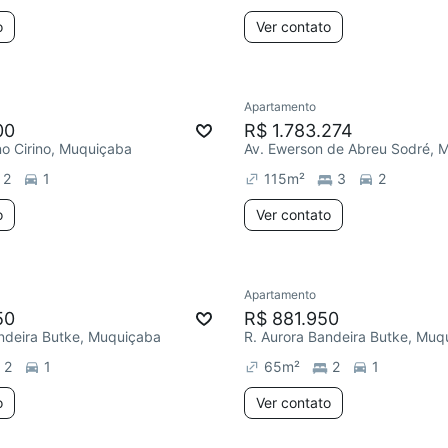
o
Ver contato
Apartamento
00
R$ 1.783.274
o Cirino, Muquiçaba
2
1
115
m²
3
2
o
Ver contato
Apartamento
50
R$ 881.950
ndeira Butke, Muquiçaba
R. Aurora Bandeira Butke, Muq
2
1
65
m²
2
1
o
Ver contato