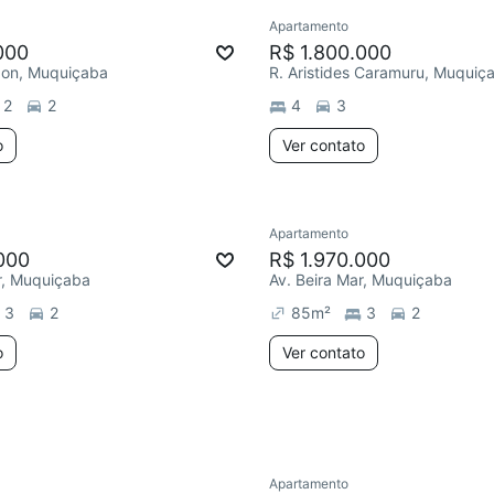
Apartamento
Redecorar
000
R$ 1.800.000
gon, Muquiçaba
R. Aristides Caramuru, Muquiç
2
2
4
3
o
Ver contato
Apartamento
Redecorar
000
R$ 1.970.000
r, Muquiçaba
Av. Beira Mar, Muquiçaba
3
2
85
m²
3
2
o
Ver contato
Apartamento