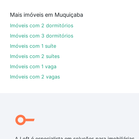
Aqui na Loft temos a oferta ideal para você, com Imó
Mais imóveis em Muquiçaba
imobiliário as parcelas podem se adequar ao seu orç
Imóveis com 2 dormitórios
custa comprar um apartamento
e conte com a gente p
Imóveis com 3 dormitórios
Imóveis com 1 suíte
Imóveis com 2 suítes
Imóveis com 1 vaga
Imóveis com 2 vagas
A Loft é especialista em soluções para imobiliárias,