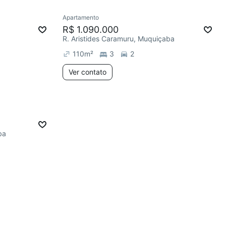
Apartamento
R$ 1.090.000
R. Aristides Caramuru, Muquiçaba
110
m²
3
2
Ver contato
ba