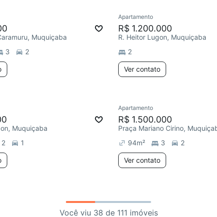
Apartamento
00
R$ 1.200.000
 Caramuru, Muquiçaba
R. Heitor Lugon, Muquiçaba
3
2
2
o
Ver contato
Apartamento
00
R$ 1.500.000
gon, Muquiçaba
Praça Mariano Cirino, Muquiça
2
1
94
m²
3
2
o
Ver contato
Você viu 38 de 111 imóveis