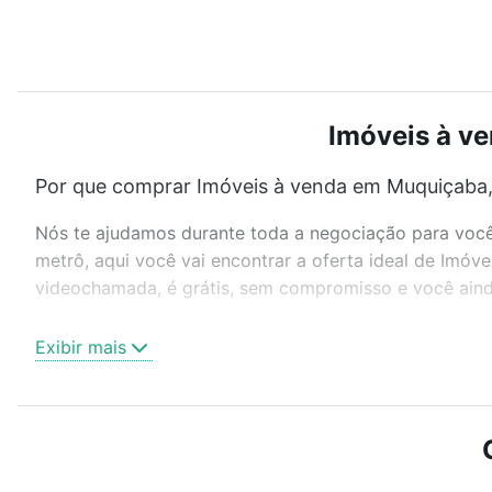
Imóveis à ve
Por que comprar Imóveis à venda em Muquiçaba, 
Nós te ajudamos durante toda a negociação para você 
metrô, aqui você vai encontrar a oferta ideal de Imóv
videochamada, é grátis, sem compromisso e você ainda
Como escolher um imóvel?
Exibir mais
Use barra de busca no topo para pesquisar por ruas, 
ou sem vaga de garagem para combinar perfeitamente 
Imóveis à venda em Muquiçaba, Guarapari, ES ideal pa
Qual o preço de Imóveis à venda em Muquiçaba, 