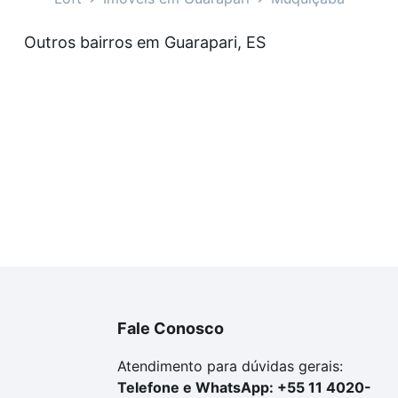
veis à venda em Muquiçaba, Guarapari, ES que custam a pa
Outros bairros em Guarapari, ES
amento. Se ainda tem alguma dúvida dos custos envolvidos
ara comprar o imóvel dos seus sonhos com segurança e co
Fale Conosco
Atendimento para dúvidas gerais:
Telefone e WhatsApp: +55 11 4020-