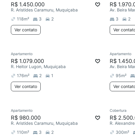
R$ 1.450.000
R$ 1.970.
R. Aristides Caramuru, Muquiçaba
Av. Beira Ma
118
m²
3
2
3
2
Ver contato
Ver contat
Apartamento
Apartamento
R$ 1.079.000
R$ 1.450.
R. Heitor Lugon, Muquiçaba
Av. Beira Ma
176
m²
2
1
95
m²
Ver contato
Ver contat
Apartamento
Cobertura
R$ 980.000
R$ 2.500
R. Aristides Caramuru, Muquiçaba
110
m²
3
2
300
m²