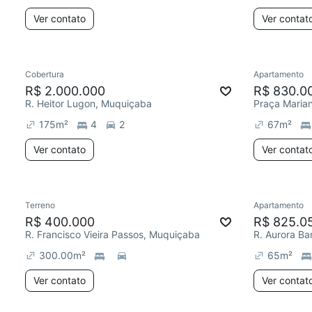
Ver contato
Ver contat
Cobertura
Apartamento
R$ 2.000.000
R$ 830.0
R. Heitor Lugon, Muquiçaba
Praça Marian
175
m²
4
2
67
m²
Ver contato
Ver contat
Terreno
Apartamento
R$ 400.000
R$ 825.0
R. Francisco Vieira Passos, Muquiçaba
R. Aurora Ba
300.00
m²
65
m²
Ver contato
Ver contat