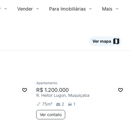
r
Vender
Para Imobiliárias
Mais
Ver mapa
Ver
Apartamento
R$ 1.200.000
R. Heitor Lugon, Muquiçaba
75
m²
2
1
Ver contato