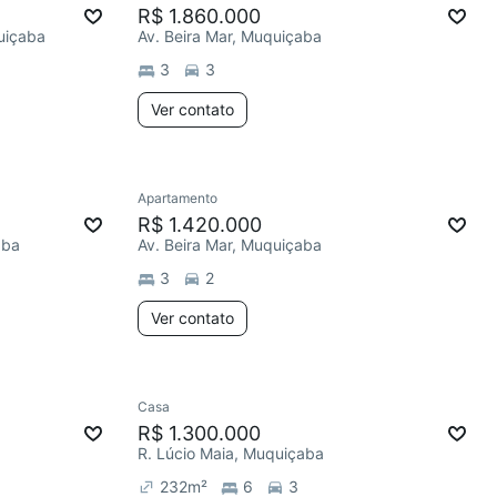
R$ 1.860.000
uiçaba
Av. Beira Mar, Muquiçaba
3
3
Ver contato
Apartamento
R$ 1.420.000
aba
Av. Beira Mar, Muquiçaba
3
2
Ver contato
Casa
R$ 1.300.000
R. Lúcio Maia, Muquiçaba
232
m²
6
3