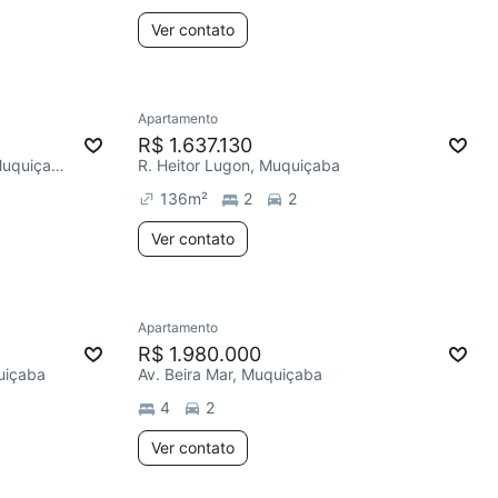
Ver contato
Apartamento
R$ 1.637.130
Av. Ewerson de Abreu Sodré, Muquiçaba
R. Heitor Lugon, Muquiçaba
136
m²
2
2
Ver contato
Apartamento
R$ 1.980.000
uiçaba
Av. Beira Mar, Muquiçaba
4
2
Ver contato