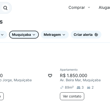
Comprar
Aluga
ES
Muquiçaba
Metragem
Criar alerta
Apartamento
00
R$ 1.850.000
ão Jorge, Muquiçaba
Av. Beira Mar, Muquiçaba
89
m²
3
2
o
Ver contato