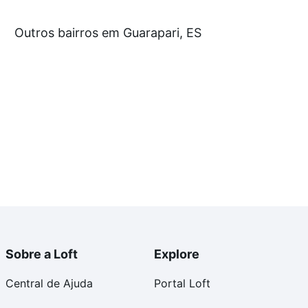
rtir de R$ 0 e com nossas opções de financiamento
Outros bairros em Guarapari, ES
 no processo de compra, veja em nosso portal
quanto
nforto. Loft, com você até as chaves.
Sobre a Loft
Explore
Central de Ajuda
Portal Loft