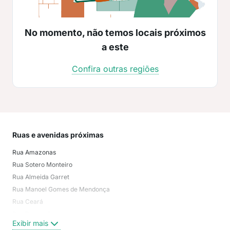
No momento, não temos locais próximos
a este
Confira outras regiões
Ruas e avenidas próximas
Mai
Rua Amazonas
não
Rua Sotero Monteiro
Ama
Rua Almeida Garret
Itai
Rua Manoel Gomes de Mendonça
Cos
Rua Ceará
Nor
Rua Pernambuco
Parq
Exibir mais
Exi
Rua Sargento Astrolábio