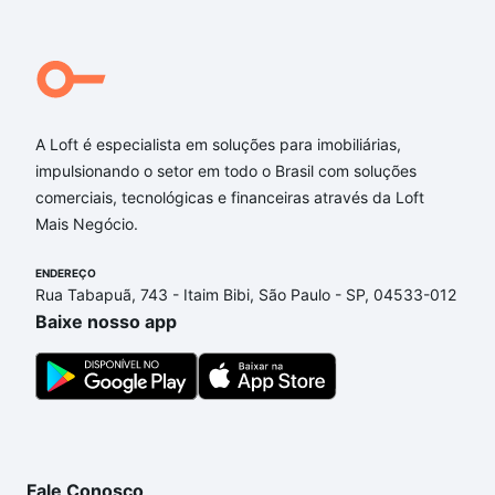
Qual o preço de Imóveis à venda em amaralina,
salvador, ba?
Aqui na Loft temos a oferta ideal para você, com
Imóveis à venda em amaralina, salvador, ba que
A Loft é especialista em soluções para imobiliárias,
custam a partir de R$ 0 e com nossas opções de
impulsionando o setor em todo o Brasil com soluções
financiamento imobiliário as parcelas podem se
comerciais, tecnológicas e financeiras através da Loft
adequar ao seu orçamento. Se ainda tem alguma
Mais Negócio.
dúvida dos custos envolvidos no processo de
compra, veja em nosso portal
quanto custa comprar
ENDEREÇO
um apartamento
e conte com a gente para comprar
Rua Tabapuã, 743 - Itaim Bibi, São Paulo - SP, 04533-012
o imóvel dos seus sonhos com segurança e
Baixe nosso app
conforto. Loft, com você até as chaves.
Fale Conosco