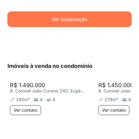
Ver localização
Imóveis à venda no condomínio
R$ 1.490.000
R$ 1.450.000
R. Coronel João Cursino 240, Eugênio de Mello
285
m²
4
4
278
m²
4
Ver contato
Ver contato