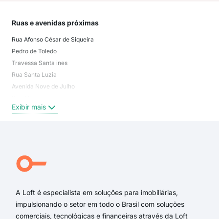
Ruas e avenidas próximas
Mai
Rua Afonso César de Siqueira
Vil
Pedro de Toledo
Jar
Travessa Santa ines
Jar
Rua Santa Luzia
Vil
Avenida Nove de Julho
Vila
Rua Atibaia
Jar
Exibir mais
Exi
Rua Coronel João Cursino
Rua Santa Elza
Rua Santa Madalena
Rua Esperança
Rua Itapira
Rua Casemiro de Abreu
A Loft é especialista em soluções para imobiliárias,
impulsionando o setor em todo o Brasil com soluções
comerciais, tecnológicas e financeiras através da Loft