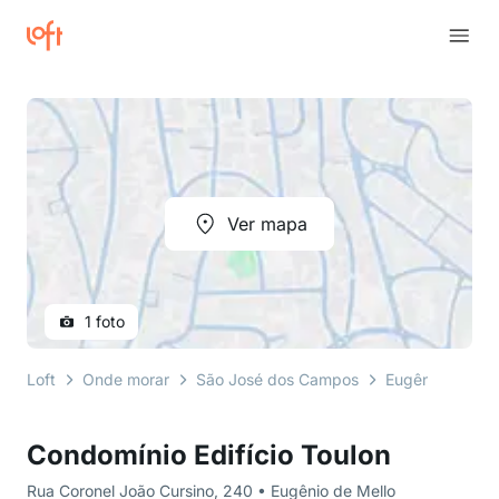
Ver mapa
1 foto
Loft
Onde morar
São José dos Campos
Eugênio de Mel
Condomínio Edifício Toulon
Rua Coronel João Cursino, 240 • Eugênio de Mello