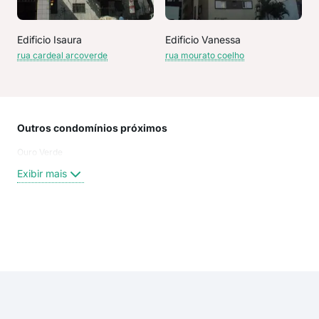
Edificio Isaura
Edificio Vanessa
rua cardeal arcoverde
rua mourato coelho
Outros condomínios próximos
Rua
Ouro Verde
SIM
Rua
Exibir mais
R. F
SIM
Sim
RUA
Exi
Fra
rua 
Mou
Mou