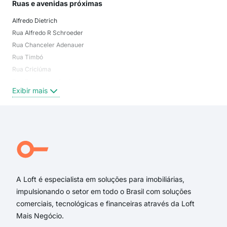
Ruas e avenidas próximas
Mai
Alfredo Dietrich
Cen
Rua Alfredo R Schroeder
Amé
Rua Chanceler Adenauer
Glór
Rua Timbó
Anit
Rua Criciúma
Atir
Rua Recreativa Antárctica
Vil
Exibir mais
Exi
Rua Padre Anchieta
Rua Aquidaban
Rua Harry Monich
Rua Urbano Gern
Rua Alfredo Dietrich
Rua Carlos Miers
A Loft é especialista em soluções para imobiliárias,
impulsionando o setor em todo o Brasil com soluções
comerciais, tecnológicas e financeiras através da Loft
Mais Negócio.