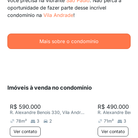
você precisa na vibrante
São Paulo
. Não perca a
oportunidade de fazer parte desse incrível
condomínio na
Vila Andrade
!
Mais sobre o condomínio
Imóveis à venda no condomínio
R$ 590.000
R$ 490.000
R. Alexandre Benois 330, Vila Andrade
78
m²
3
2
71
m²
3
Ver contato
Ver contato