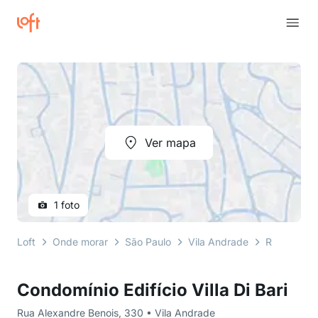
Ver mapa
1 foto
Loft
Onde morar
São Paulo
Vila Andrade
Rua Alexan
Condomínio Edifício Villa Di Bari
Rua Alexandre Benois, 330 • Vila Andrade