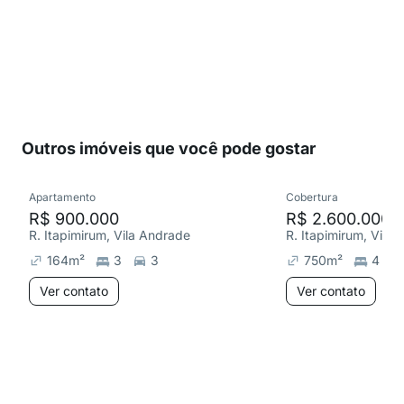
Outros imóveis que você pode gostar
Apartamento
Cobertura
R$ 900.000
R$ 2.600.000
R. Itapimirum, Vila Andrade
R. Itapimirum, Vila
164
m²
3
3
750
m²
4
Ver contato
Ver contato