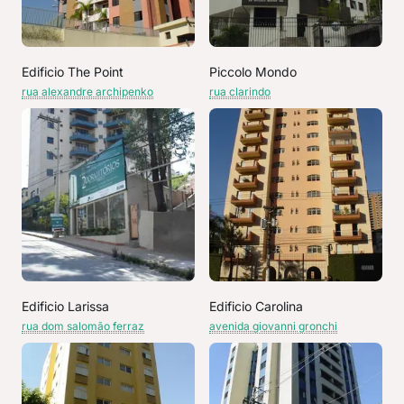
Edificio The Point
Piccolo Mondo
rua alexandre archipenko
rua clarindo
Edificio Larissa
Edificio Carolina
rua dom salomão ferraz
avenida giovanni gronchi