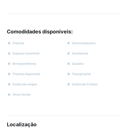
Comodidades disponíveis
:
Piscina
Churrasqueira
Espaço Gourmet
Academia
Brinquedoteca
Quadra
Piscina Aquecida
Playground
Salão de Jogos
Salão de Festas
Área Verde
Localização