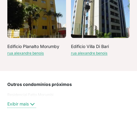
Edificio Planalto Morumby
Edificio Villa Di Bari
rua alexandre benois
rua alexandre benois
Outros condomínios próximos
Rua
Residencial Fatto Morumbi
RUA
RUA
Exibir mais
ALE
rua 
Rua 
rua
Exi