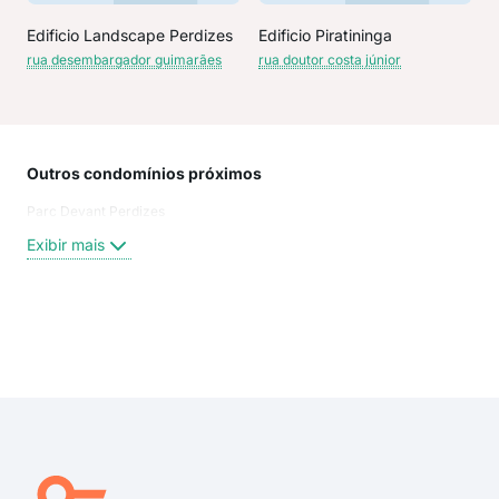
Edificio Landscape Perdizes
Edificio Piratininga
rua desembargador guimarães
rua doutor costa júnior
Outros condomínios próximos
Rua
Parc Devant Perdizes
Rua
Dout
Exibir mais
Don
Mel
rua
DOU
Exi
rua 
rua 
rua 
Rua
Rua