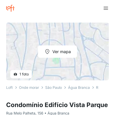
Ver mapa
1 foto
Loft
Onde morar
São Paulo
Água Branca
Rua Melo P
Condomínio Edifício Vista Parque
Rua Melo Palheta, 156 • Água Branca