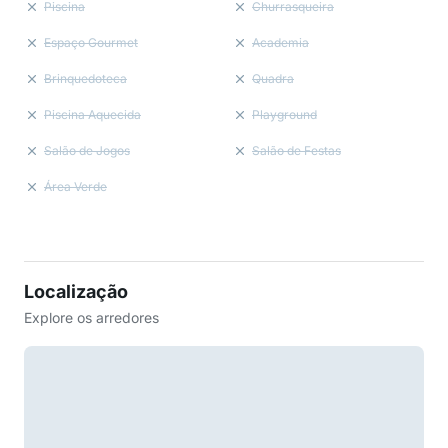
Piscina
Churrasqueira
Espaço Gourmet
Academia
Brinquedoteca
Quadra
Piscina Aquecida
Playground
Salão de Jogos
Salão de Festas
Área Verde
Localização
Explore os arredores