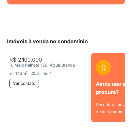
Imóveis à venda no condomínio
R$ 2.100.000
R. Melo Palheta 156, Água Branca
143
m²
3
4
Ver contato
Ainda não é o
procura?
Descubra imóveis s
deste condomínio.
Ver