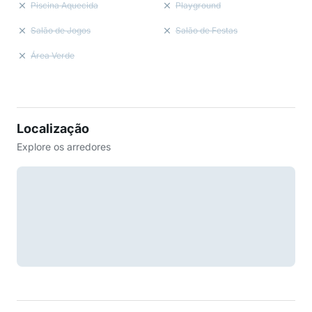
Piscina Aquecida
Playground
Salão de Jogos
Salão de Festas
Área Verde
Localização
Explore os arredores