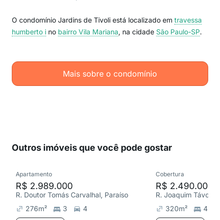
O condomínio Jardins de Tivoli está localizado em
travessa
humberto i
no
bairro Vila Mariana
, na cidade
São Paulo-SP
.
Mais sobre o condomínio
Outros imóveis que você pode gostar
Apartamento
Cobertura
R$ 2.989.000
R$ 2.490.000
R. Doutor Tomás Carvalhal, Paraíso
R. Joaquim Távora, 
276
m²
3
4
320
m²
4