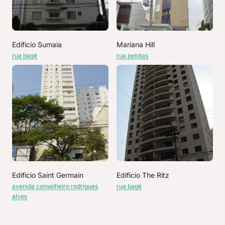
Edificio Sumaia
Mariana Hill
rua bagé
rua pelotas
Edificio Saint Germain
Edificio The Ritz
avenida conselheiro rodrigues
rua bagé
alves