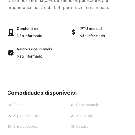
Utilizamos informações de anúncios publicados por
proprietários no site da Loft para trazer uma média.
Condomínio
IPTU mensal
Não informado
Não informado
Valores dos imóveis
Não informado
Comodidades disponíveis
:
Piscina
Churrasqueira
Espaço Gourmet
Academia
Brinquedoteca
Quadra