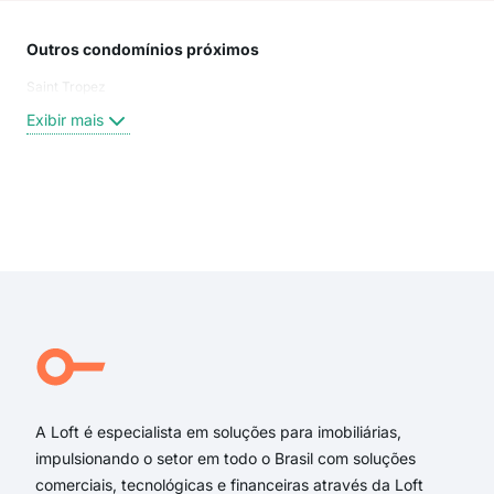
Outros condomínios próximos
Rua
Saint Tropez
Tra
Rua 
Exibir mais
Pelo
Cons
Pelo
Rua 
Exi
Rua
aven
rua
Hil
Rua
Aven
A Loft é especialista em soluções para imobiliárias,
impulsionando o setor em todo o Brasil com soluções
comerciais, tecnológicas e financeiras através da Loft