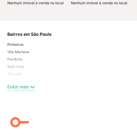
Nenhum imóvel à venda no local
Nenhum imóvel à venda no local
Bairros em São Paulo
Mai
Pinheiros
San
Vila Mariana
Moo
Perdizes
Bos
Bela Vista
Higi
Tatuapé
Vil
Brooklin
Exi
Exibir mais
Centro
Moema Pássaros
Jardim Paulista
Aclimação
Campo Belo
Ipiranga
Vila Andrade