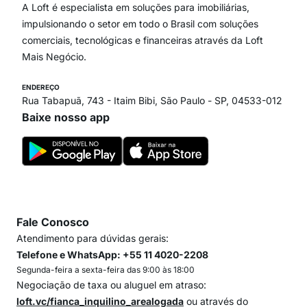
Paraíso
A Loft é especialista em soluções para imobiliárias,
Itaim Bibi
impulsionando o setor em todo o Brasil com soluções
comerciais, tecnológicas e financeiras através da Loft
Mais Negócio.
ENDEREÇO
Rua Tabapuã, 743 - Itaim Bibi, São Paulo - SP, 04533-012
Baixe nosso app
Fale Conosco
Atendimento para dúvidas gerais:
Telefone e WhatsApp: +55 11 4020-2208
Segunda-feira a sexta-feira das 9:00 às 18:00
Negociação de taxa ou aluguel em atraso:
loft.vc/fianca_inquilino_arealogada
ou através do