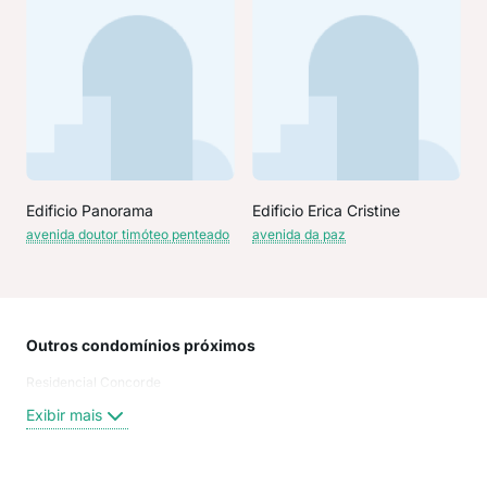
Edificio Panorama
Edificio Erica Cristine
avenida doutor timóteo penteado
avenida da paz
Outros condomínios próximos
Rua
Residencial Concorde
Rua 
Rua
Exibir mais
Rua 
Rua
Rua 