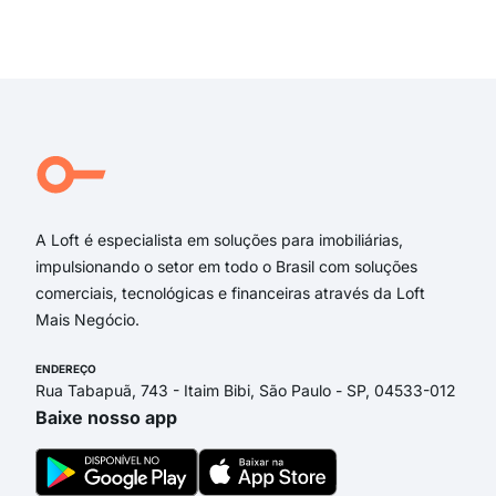
Rua 
Exi
Ave
rua 
rua 
Rua
Rua 
Rua 
A Loft é especialista em soluções para imobiliárias,
impulsionando o setor em todo o Brasil com soluções
comerciais, tecnológicas e financeiras através da Loft
Mais Negócio.
ENDEREÇO
Rua Tabapuã, 743 - Itaim Bibi, São Paulo - SP, 04533-012
Baixe nosso app