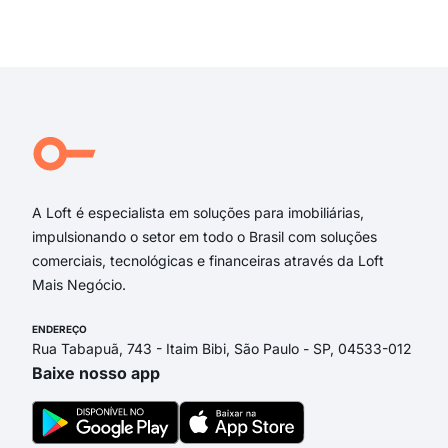
rua
Exi
rua 
rua 
rua
RUA
RUA
Rua
A Loft é especialista em soluções para imobiliárias,
impulsionando o setor em todo o Brasil com soluções
comerciais, tecnológicas e financeiras através da Loft
Mais Negócio.
ENDEREÇO
Rua Tabapuã, 743 - Itaim Bibi, São Paulo - SP, 04533-012
Baixe nosso app