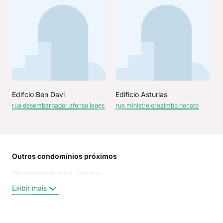
Edifcio Ben Davi
Edificio Asturias
rua desembargador afonso lages
rua ministro orozimbo nonato
Outros condomínios próximos
Rua
Residencial Antonieta Estanislau
Rua
Rua
Exibir mais
Rua
Brig
Lui