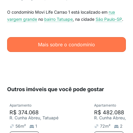
O condomínio Movi Life Carrao 1 está localizado em
rua
vargem grande
no
bairro Tatuape
, na cidade
São Paulo-SP
.
Mais sobre o condomínio
Outros imóveis que você pode gostar
Apartamento
Apartamento
R$ 374.068
R$ 482.088
R. Cunha Abreu, Tatuapé
R. Cunha Abreu, Ta
56
m²
1
72
m²
2