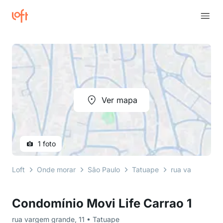
Ver mapa
1 foto
Loft
Onde morar
São Paulo
Tatuape
rua vargem gra
Condomínio Movi Life Carrao 1
rua vargem grande, 11 • Tatuape