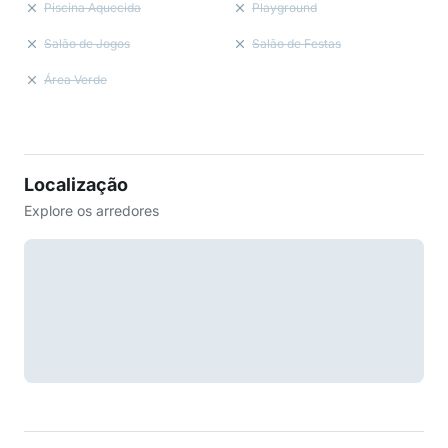
Piscina Aquecida
Playground
Salão de Jogos
Salão de Festas
Área Verde
Localização
Explore os arredores