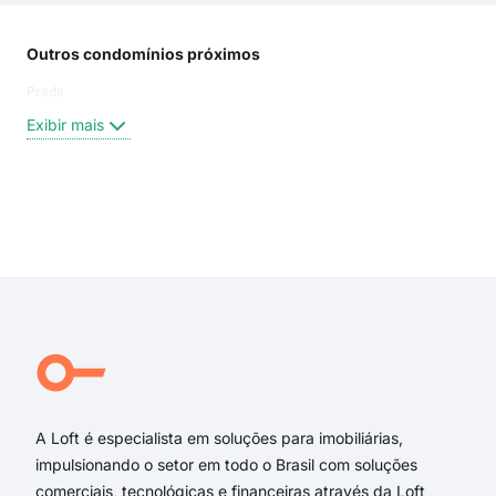
Outros condomínios próximos
Rua
Prada
Var
Rua
Exibir mais
rua 
Rua
Rua
Prof
Exi
Seba
Prof
Praç
Afo
Sal
Rua
A Loft é especialista em soluções para imobiliárias,
impulsionando o setor em todo o Brasil com soluções
comerciais, tecnológicas e financeiras através da Loft