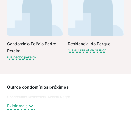
Condominio Edifcio Pedro
Residencial do Parque
rua eulalia oliveira irion
Pereira
rua pedro pereira
Outros condomínios próximos
Rua
Condominio Residencial Acacia Negra
Rua 
Est
Exibir mais
Rua
Davi
Ara