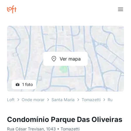
Ver mapa
1 foto
Loft
Onde morar
Santa Maria
Tomazetti
Rua César T
Condomínio Parque Das Oliveiras
Rua César Trevisan, 1043 • Tomazetti