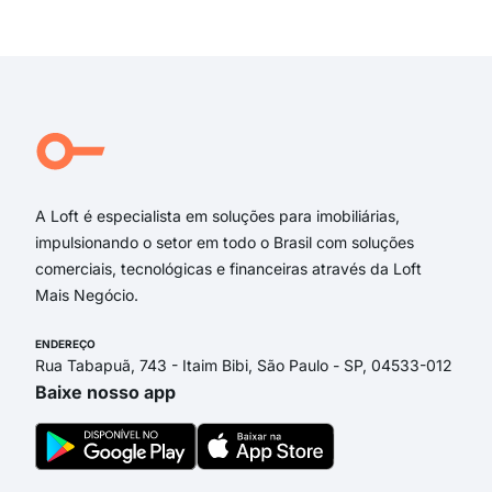
Ala
Exi
Pedr
Rua
Rua
Cés
Jos
Mun
A Loft é especialista em soluções para imobiliárias,
impulsionando o setor em todo o Brasil com soluções
comerciais, tecnológicas e financeiras através da Loft
Mais Negócio.
ENDEREÇO
Rua Tabapuã, 743 - Itaim Bibi, São Paulo - SP, 04533-012
Baixe nosso app