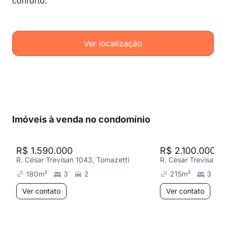
conforto.
Ver localização
Imóveis à venda no condomínio
R$ 1.590.000
R$ 2.100.000
R. César Trevisan 1043, Tomazetti
R. César Trevisan 1
180
m²
3
2
215
m²
3
Ver contato
Ver contato