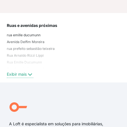
Ruas e avenidas próximas
Mai
rua emille ducumunn
Faz
Avenida Delfim Moreira
Tiju
rua prefeito sebastião teixeira
Vár
Rua Arnaldo Rizzi Lippi
Vale
Rua Emille Ducumunn
Par
Rua Capitão Edmundo Nascimento
Jard
Exibir mais
Exi
Rua Prefeito Sebastião Teixeira
Rua Padre Tintorio
Rua General Espírito Santo Cardoso
Rua Monte Líbano
Rua Edmundo Bittencourt
Praça Baltazar da Silveira
A Loft é especialista em soluções para imobiliárias,