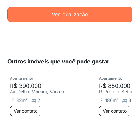
Ver localização
Outros imóveis que você pode gostar
Apartamento
Apartamento
R$ 390.000
R$ 850.000
Av. Delfim Moreira, Várzea
82
m²
2
186
m²
3
Ver contato
Ver contato