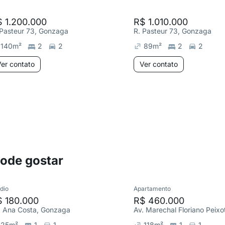
 1.200.000
R$ 1.010.000
 Pasteur 73, Gonzaga
R. Pasteur 73, Gonzaga
140
m²
2
2
89
m²
2
2
er contato
Ver contato
pode gostar
dio
Apartamento
$ 180.000
R$ 460.000
. Ana Costa, Gonzaga
25
m²
1
1
118
m²
1
1