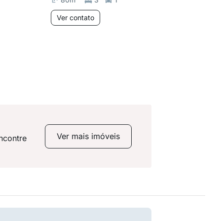
Ver contato
Ver co
Ver mais imóveis
ncontre