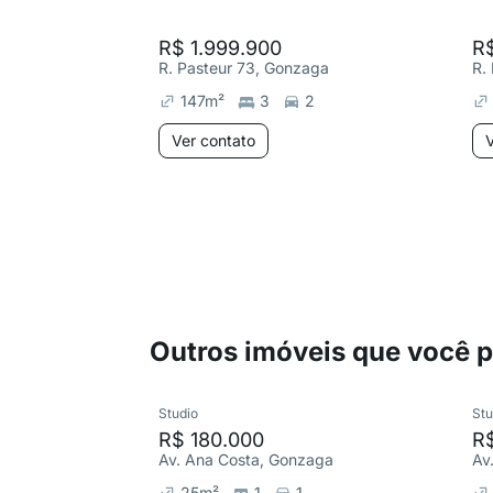
R$ 1.999.900
R$
R. Pasteur 73, Gonzaga
R.
147
m²
3
2
Ver contato
V
Outros imóveis que você 
Studio
Stu
R$ 180.000
R
Av. Ana Costa, Gonzaga
Av
25
m²
1
1