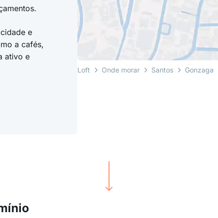
rçamentos.
icidade e
imo a cafés,
a ativo e
Loft
Onde morar
Santos
Gonzaga
mínio