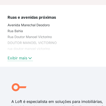
Ruas e avenidas próximas
Avenida Marechal Deodoro
Rua Bahia
Rua Doutor Manoel Victorino
DOUTOR MANOEL VICTORINO
rua doutor manoel victorino
rua pasteur
Exibir mais
praça fernandes pacheco
Rua Pasteur
Praça Fernandes Pacheco
Marechal Deodoro
Rua Paraguai
Pasteur
A Loft é especialista em soluções para imobiliárias,