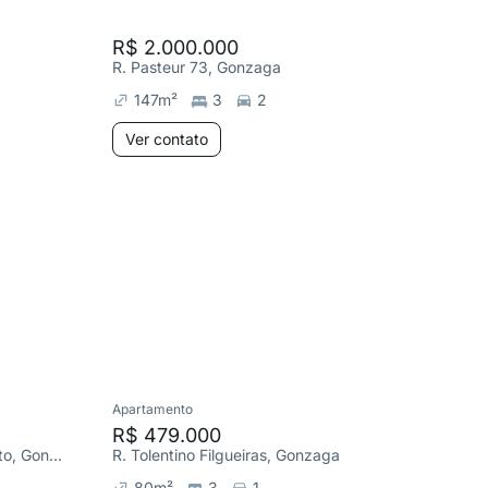
R$ 2.000.000
R$ 990
R. Pasteur 73, Gonzaga
R. Paste
147
m²
3
2
82
m²
Ver contato
Ver co
Apartamento
Apartame
R$ 479.000
R$ 530
Av. Marechal Floriano Peixoto, Gonzaga
R. Tolentino Filgueiras, Gonzaga
R. Luiz 
80
m²
3
1
80
m²