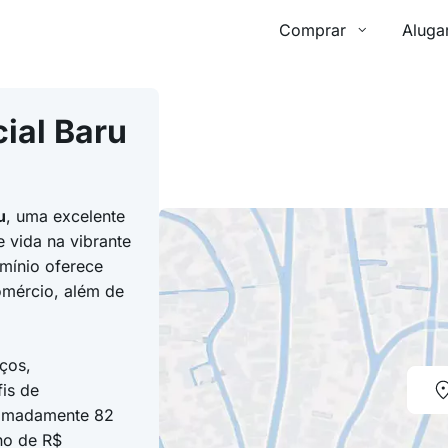
Comprar
Aluga
ial Baru
u
, uma excelente
 vida na vibrante
mínio oferece
omércio, além de
ços,
is de
ximadamente 82
no de R$