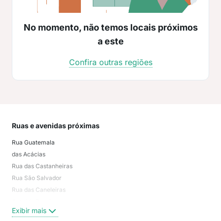
No momento, não temos locais próximos
a este
Confira outras regiões
Ruas e avenidas próximas
Mai
Rua Guatemala
Jar
das Acácias
Jard
Rua das Castanheiras
Resi
Rua São Salvador
Vila
Rua das Caneleiras
Jard
Avenida Brasil
Vila
Exibir mais
Exi
Rua Giuseppe Verdi