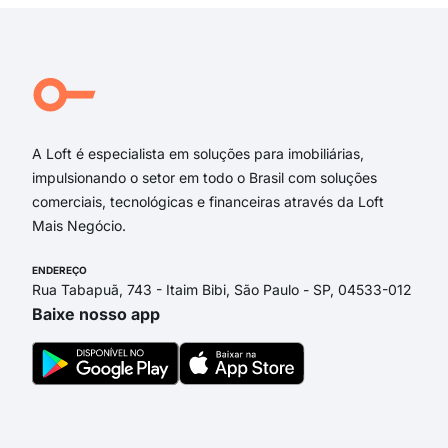
Rua Tereza Linarello Meneghel
Rua Guerino Gobbo
Rua Marco César Melosi
Rua.Guatemala
Rua João Alves Leitão
A Loft é especialista em soluções para imobiliárias,
impulsionando o setor em todo o Brasil com soluções
comerciais, tecnológicas e financeiras através da Loft
Mais Negócio.
ENDEREÇO
Rua Tabapuã, 743 - Itaim Bibi, São Paulo - SP, 04533-012
Baixe nosso app