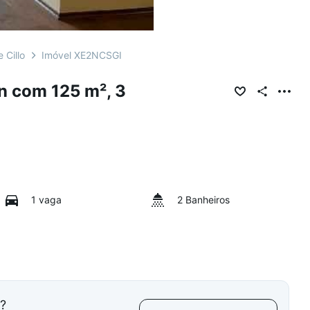
 Cillo
Imóvel XE2NCSGI
n com 125 m², 3
1 vaga
2 Banheiros
l?