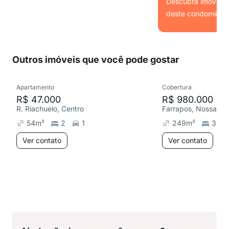
Descubra imóveis s
deste condomínio.
Ver
Outros imóveis que você pode gostar
Apartamento
Cobertura
R$ 47.000
R$ 980.000
R. Riachuelo, Centro
Farrapos, Nossa Se
54
m²
2
1
249
m²
3
Ver contato
Ver contato