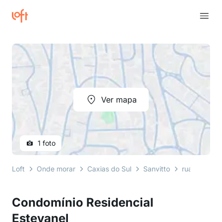
Ver mapa
1 foto
Loft
Onde morar
Caxias do Sul
Sanvitto
rua sady can
Condomínio Residencial
Estevanel