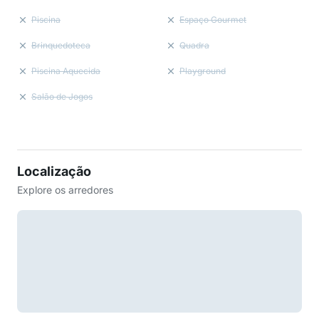
Piscina
Espaço Gourmet
Brinquedoteca
Quadra
Piscina Aquecida
Playground
Salão de Jogos
Localização
Explore os arredores