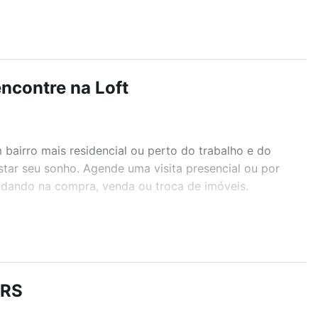
ncontre na Loft
airro mais residencial ou perto do trabalho e do
star seu sonho. Agende uma visita presencial ou por
judando na compra, venda ou troca de imóveis.
r os filtros como quantidade de quartos, suítes, com
demia, salão de festas ou área verde e encontrar
 RS