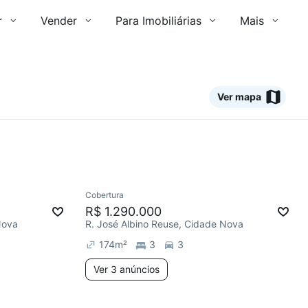
r
Vender
Para Imobiliárias
Mais
Ver mapa
3 anúncios
3 anúncios
Ver
Cobertura
mês
Redecorar
Chegou este mês
R$ 1.290.000
Nova
R. José Albino Reuse, Cidade Nova
174
m²
3
3
Ver 3 anúncios