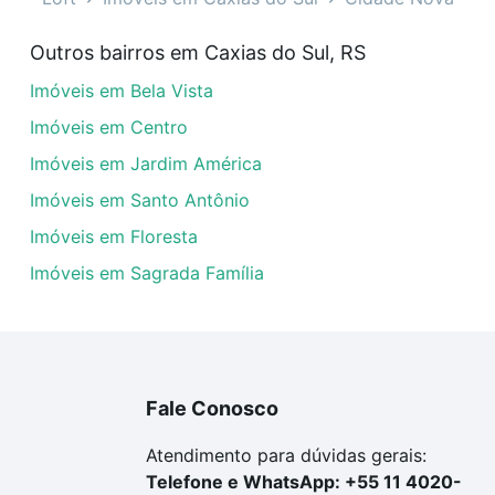
veis à venda em Cidade Nova, Caxias do Sul, RS que custa
Outros bairros em Caxias do Sul, RS
uar ao seu orçamento. Se ainda tem alguma dúvida dos cus
Imóveis em Bela Vista
 com a gente para comprar o imóvel dos seus sonhos com s
Imóveis em Centro
Imóveis em Jardim América
Imóveis em Santo Antônio
Imóveis em Floresta
Imóveis em Sagrada Família
Fale Conosco
Atendimento para dúvidas gerais:
Telefone e WhatsApp: +55 11 4020-