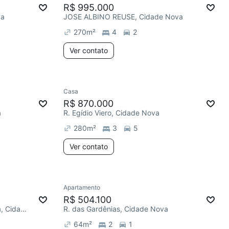
R$ 995.000
va
JOSE ALBINO REUSE, Cidade Nova
270
m²
4
2
Ver contato
Casa
R$ 870.000
a
R. Egídio Viero, Cidade Nova
280
m²
3
5
Ver contato
Apartamento
R$ 504.100
Cabo P M Almir Farias da Costa, Cidade Nova
R. das Gardênias, Cidade Nova
64
m²
2
1