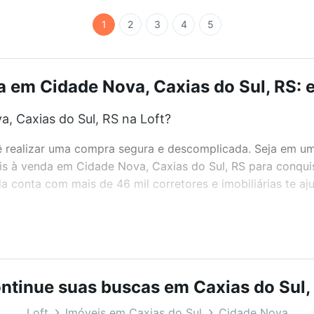
1
2
3
4
5
a em Cidade Nova, Caxias do Sul, RS: e
, Caxias do Sul, RS na Loft?
realizar uma compra segura e descomplicada. Seja em um b
eis à venda em Cidade Nova, Caxias do Sul, RS para conqui
 conta com mais de 46 mil corretores e imobiliárias te a
bairros e até condomínios favoritos. Você também pode usa
com o preço, metragem e comodidades, como piscina, aca
eal para você na Loft.
ntinue suas buscas em Caxias do Sul,
, Caxias do Sul, RS?
Loft
Imóveis em Caxias do Sul
Cidade Nova