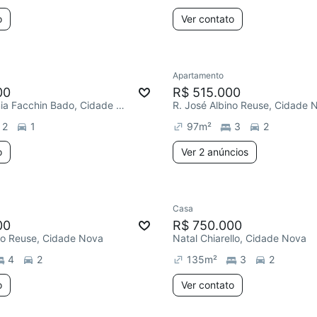
o
Ver contato
Apartamento
00
R$ 515.000
Amélia Antônia Facchin Bado, Cidade Nova
R. José Albino Reuse, Cidade 
2
1
97
m²
3
2
o
Ver 2 anúncios
Casa
00
R$ 750.000
no Reuse, Cidade Nova
Natal Chiarello, Cidade Nova
4
2
135
m²
3
2
o
Ver contato