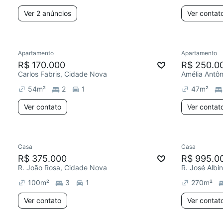
Ver 2 anúncios
Ver contat
Apartamento
Apartamento
R$ 170.000
R$ 250.0
Carlos Fabris, Cidade Nova
54
m²
2
1
47
m²
Ver contato
Ver contat
Casa
Casa
R$ 375.000
R$ 995.0
R. João Rosa, Cidade Nova
R. José Albi
100
m²
3
1
270
m²
Ver contato
Ver contat