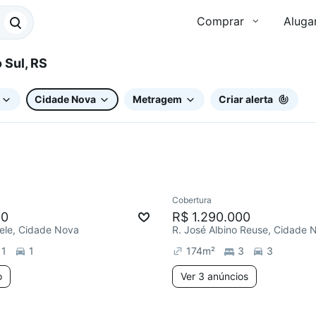
Comprar
Aluga
do Sul, RS
Cidade Nova
Metragem
Criar alerta
Cobertura
ar
Redecorar
Chegou este 
00
R$ 1.290.000
ele, Cidade Nova
R. José Albino Reuse, Cidade 
1
1
174
m²
3
3
o
Ver 3 anúncios