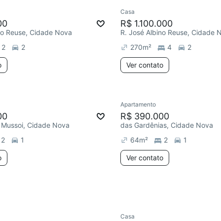
Casa
e mês
Chegou este mês
00
R$ 1.100.000
no Reuse, Cidade Nova
R. José Albino Reuse, Cidade 
2
2
270
m²
4
2
o
Ver contato
Apartamento
e mês
Chegou este mês
00
R$ 390.000
 Mussoi, Cidade Nova
das Gardênias, Cidade Nova
2
1
64
m²
2
1
o
Ver contato
Casa