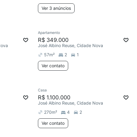
Ver 3 anúncios
Apartamento
R$ 349.000
Nova
José Albino Reuse, Cidade Nova
57
m²
2
1
Ver contato
Casa
R$ 1.100.000
José Albino Reuse, Cidade Nova
270
m²
4
2
Ver contato