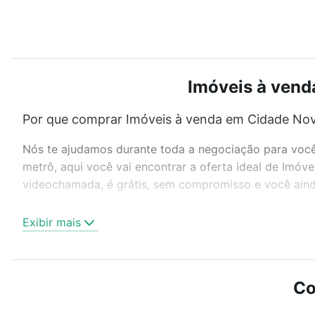
Imóveis à vend
Por que comprar Imóveis à venda em Cidade Nova
Nós te ajudamos durante toda a negociação para você 
metrô, aqui você vai encontrar a oferta ideal de Imóv
videochamada, é grátis, sem compromisso e você ainda
Como escolher um imóvel?
Exibir mais
Use barra de busca no topo para pesquisar por ruas, 
ou sem vaga de garagem para combinar perfeitamente 
Imóveis à venda em Cidade Nova, Caxias do Sul, RS id
Co
Qual o preço de Imóveis à venda em Cidade Nova