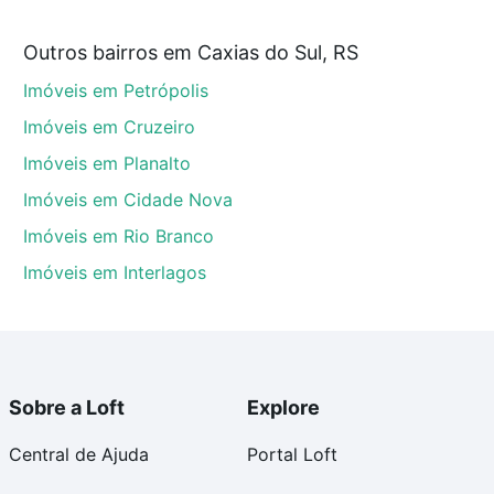
m a partir de R$ 0 e com nossas opções de
Outros bairros em Caxias do Sul, RS
tos envolvidos no processo de compra, veja em nosso
Imóveis em Petrópolis
egurança e conforto. Loft, com você até as chaves.
Imóveis em Cruzeiro
Imóveis em Planalto
Imóveis em Cidade Nova
Imóveis em Rio Branco
Imóveis em Interlagos
Sobre a Loft
Explore
Central de Ajuda
Portal Loft