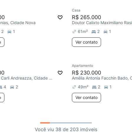
Casa
00
R$ 265.000
ênias, Cidade Nova
2
1
61
m²
2
1
o
Ver contato
Apartamento
00
R$ 230.000
R. Aurélia De Carli Andreazza, Cidade Nova
4
2
49
m²
2
1
o
Ver contato
Você viu 38 de 203 imóveis