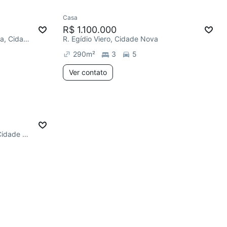
Casa
R$ 1.100.000
Doutor Calixto Maximiliano Rasia, Cidade Nova
R. Egídio Viero, Cidade Nova
290
m²
3
5
Ver contato
Amélia Antonia Facchin Bado, Cidade Nova