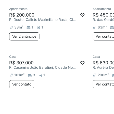
Apartamento
Apartamento
R$ 200.000
R$ 450.0
R. Doutor Calixto Maximiliano Rasia, Cidade Nova
R. das Gard
38
m²
1
1
63
m²
Ver 2 anúncios
Ver contat
Casa
Casa
R$ 307.000
R$ 630.0
R. Casemiro João Baratieri, Cidade Nova
101
m²
3
1
200
m²
Ver contato
Ver contat