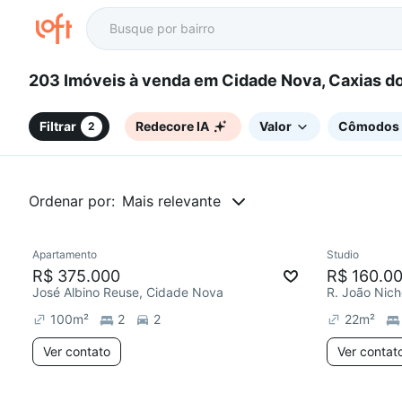
203 Imóveis à venda em Cidade Nova, Caxias 
Filtrar
Redecore IA
Valor
Cômodos
2
Ordenar por:
Mais relevante
Apartamento
Studio
Chegou este mês
Redecor
R$ 375.000
R$ 160.0
José Albino Reuse, Cidade Nova
R. João Nich
100
m²
2
2
22
m²
Ver contato
Ver contat