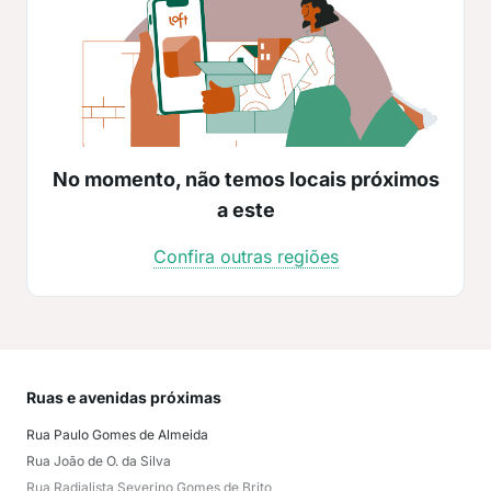
No momento, não temos locais próximos
a este
Confira outras regiões
Ruas e avenidas próximas
Mai
Rua Paulo Gomes de Almeida
Cui
Rua João de O. da Silva
Erne
Rua Radialista Severino Gomes de Brito
Cida