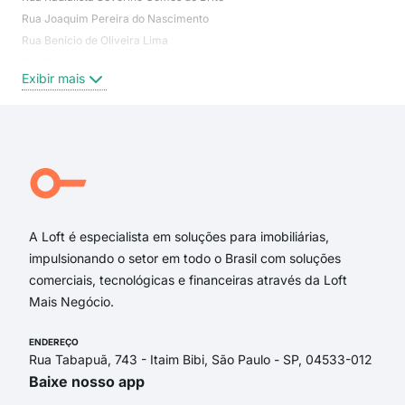
Rua Joaquim Pereira do Nascimento
Jos
Rua Benício de Oliveira Lima
Pla
Rua Francisco Jacinto Neto
Água
Exibir mais
Exi
Rua Edgar Cavalcante Pedroza
Rua Cleber da Costa Gomes
Rua Midiã de França Amaral Lins
Rua Estudante Ricardo Jorge Lima de Lacerda
Rua José Estevão da Silva
Rua Francisco Manoel de Andrade
A Loft é especialista em soluções para imobiliárias,
impulsionando o setor em todo o Brasil com soluções
comerciais, tecnológicas e financeiras através da Loft
Mais Negócio.
ENDEREÇO
Rua Tabapuã, 743 - Itaim Bibi, São Paulo - SP, 04533-012
Baixe nosso app