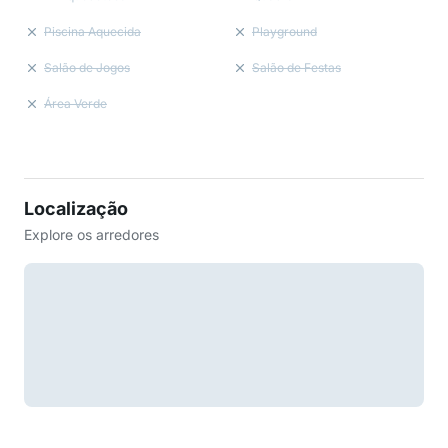
Piscina Aquecida
Playground
Salão de Jogos
Salão de Festas
Área Verde
Localização
Explore os arredores