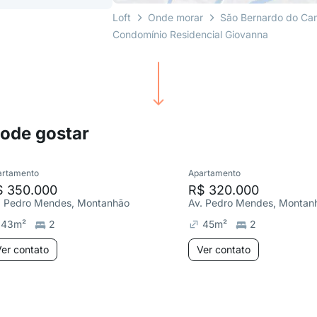
Loft
Onde morar
São Bernardo do C
Condomínio Residencial Giovanna
pode gostar
artamento
Apartamento
$ 350.000
R$ 320.000
. Pedro Mendes, Montanhão
Av. Pedro Mendes, Montan
43
m²
2
45
m²
2
er contato
Ver contato