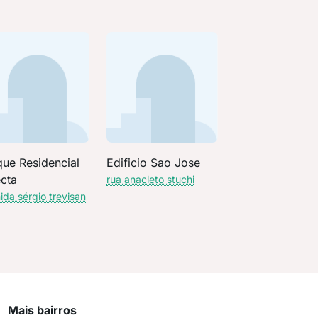
que Residencial
Edificio Sao Jose
ecta
rua anacleto stuchi
ida sérgio trevisan
Mais bairros