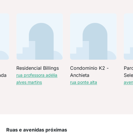
Residencial Billings
Condominio K2 -
Par
ada
Anchieta
Sel
rua professora adélia
alves martins
rua ponte alta
aven
Ruas e avenidas próximas