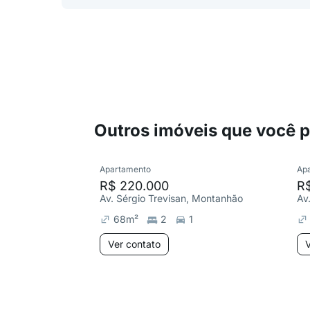
Outros imóveis que você 
Apartamento
Ap
R$ 220.000
R
Av. Sérgio Trevisan, Montanhão
Av
68
m²
2
1
Ver contato
V