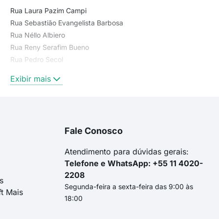
Rua Laura Pazim Campi
Rua Sebastião Evangelista Barbosa
Rua Néllo Albiero
Rua Reny Serafim Bueno
Rua Pedro Secol
Rua Oswaldo Stuchi
Exibir mais
Rua Fortunata Bernardello Meneghetti
Rua Sandra Nesmah Cotrim Generoso
avenida pedro mendes
Rua Maria Nicolina Bellucce Piatto
Fale Conosco
Rua José Carrapeiro
Rua Pastor Francisco Rodrigues Filho
Atendimento para dúvidas gerais:
Telefone e WhatsApp: +55 11 4020-
2208
s
Segunda-feira a sexta-feira das 9:00 às
ft Mais
18:00