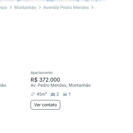
ampo
Montanhão
Avenida Pedro Mendes
Apartamento
Apartame
R$ 372.000
R$ 380
hão
Av. Pedro Mendes, Montanhão
Av. Pedr
45
m²
2
1
45
m²
Ver contato
Ver co