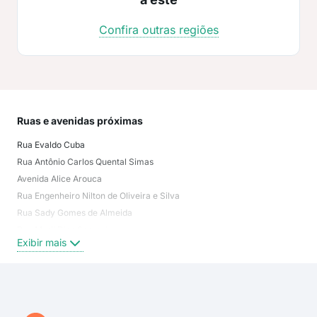
Confira outras regiões
Ruas e avenidas próximas
Mai
Rua Evaldo Cuba
Baln
Rua Antônio Carlos Quental Simas
Jar
Avenida Alice Arouca
Mor
Rua Engenheiro Nilton de Oliveira e Silva
Pont
Rua Sady Gomes de Almeida
Baln
Rua Marli Dias Sampaio
Lot
Exibir mais
Exi
Alameda das Algas
Rua Pastor Regivaldo Francisco Paulino
Praça Sílvio Luiz dos Santos
Rua do Contorno
Rua 17