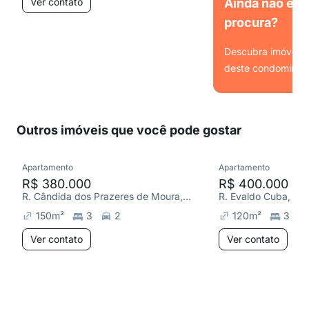
Ver contato
Ainda não é o
procura?
Descubra imóveis s
deste condomínio.
Ver
Outros imóveis que você pode gostar
Apartamento
Apartamento
R$ 380.000
R$ 400.000
R. Cândida dos Prazeres de Moura, Pontal de Santa Marina
150
m²
3
2
120
m²
3
Ver contato
Ver contato