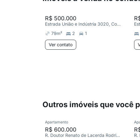
R$ 500.000
R
Estrada União e Indústria 3020, Corrêas
79
m²
2
1
Ver contato
V
Outros imóveis que você 
Apartamento
Ap
R$ 600.000
R
R. Doutor Renato de Lacerda Rodrigues, Corrêas
R.