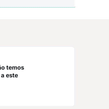
ão temos
 a este