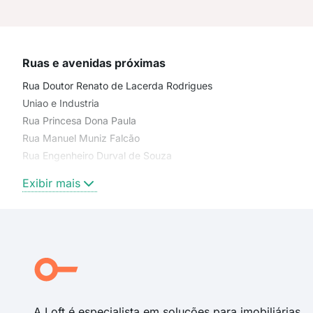
Ruas e avenidas próximas
Rua Doutor Renato de Lacerda Rodrigues
Uniao e Industria
Rua Princesa Dona Paula
Rua Manuel Muniz Falcão
Rua Engenheiro Durval de Souza
Rua Alcebíades de Araujo Barbosa
Exibir mais
Estrada Mineira
Rua Domiciano Egídio da Silva
Rua Marechal Maurício José Cardoso
Rua Adalberto Ponte Cordeiro
Uniao E Industria
Rua José Cândido
A Loft é especialista em soluções para imobiliárias,