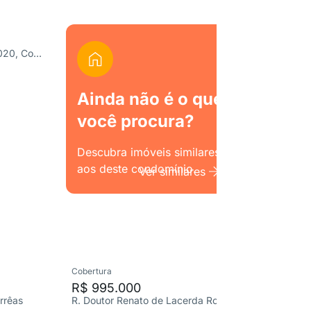
Estrada União e Indústria 3020, Corrêas
Ainda não é o que
você procura?
Descubra imóveis similares
aos deste condomínio.
Ver similares
Cobertura
Apartame
R$ 995.000
R$ 45
rrêas
R. Doutor Renato de Lacerda Rodrigues, Corrêas
R. Manue