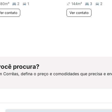
80
m²
2
1
144
m²
3
2
er contato
Ver contato
você procura?
m Corrêas, defina o preço e comodidades que precisa e en