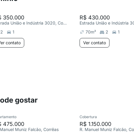
$ 350.000
R$ 430.000
Estrada União e Indústria 3020, Corrêas
2
1
70
m²
2
1
er contato
Ver contato
pode gostar
artamento
Cobertura
$ 475.000
R$ 1.150.000
 Manuel Muniz Falcão, Corrêas
R. Manuel Muniz Falcão, Co