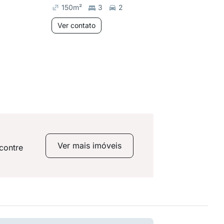
150
m²
3
2
72
m²
Ver contato
Ver co
Ver mais imóveis
contre