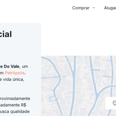
Comprar
Aluga
ial
e Do Vale
, um
em
Petrópolis
.
 vida única,
proximadamente
imadamente R$
usca qualidade