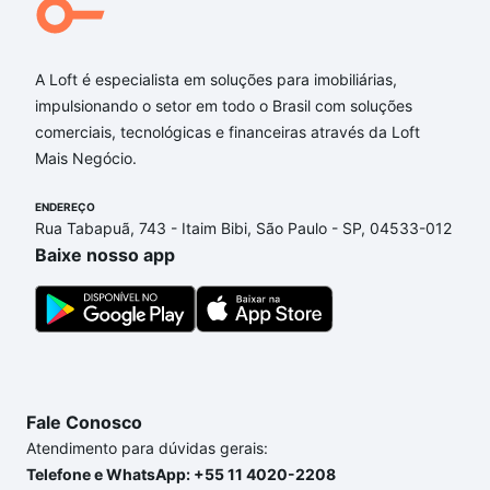
Aqui na Loft temos a oferta ideal para você, com
Imóveis à venda em Roseiral, Petrópolis, RJ que
A Loft é especialista em soluções para imobiliárias,
custam a partir de R$ 0 e com nossas opções de
impulsionando o setor em todo o Brasil com soluções
financiamento imobiliário as parcelas podem se
comerciais, tecnológicas e financeiras através da Loft
adequar ao seu orçamento. Se ainda tem alguma
Mais Negócio.
dúvida dos custos envolvidos no processo de
compra, veja em nosso portal
quanto custa comprar
ENDEREÇO
um apartamento
e conte com a gente para comprar
Rua Tabapuã, 743 - Itaim Bibi, São Paulo - SP, 04533-012
o imóvel dos seus sonhos com segurança e
Baixe nosso app
conforto. Loft, com você até as chaves.
Fale Conosco
Atendimento para dúvidas gerais:
Telefone e WhatsApp: +55 11 4020-2208