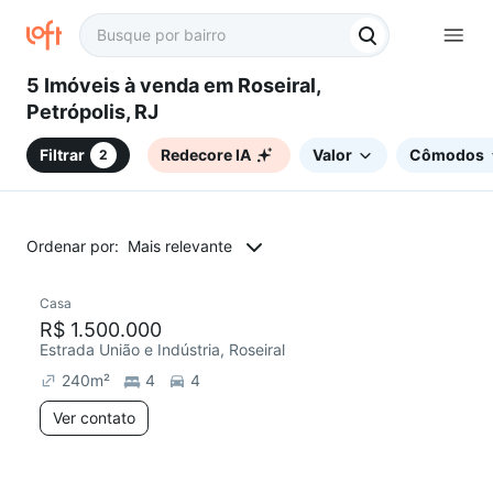
5 Imóveis à venda em Roseiral,
Petrópolis, RJ
Filtrar
Redecore IA
Valor
Cômodos
2
Ordenar por:
Mais relevante
Casa
R$ 1.500.000
Estrada União e Indústria, Roseiral
240
m²
4
4
Ver contato