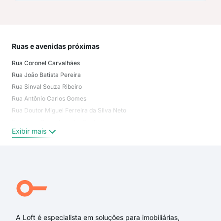
Ruas e avenidas próximas
Mai
Rua Coronel Carvalhães
Vila
Rua João Batista Pereira
Apa
Rua Sinval Souza Ribeiro
Des
Rua Antônio Carlos Gomes
Jar
Rua Doutor Miguel Ferreira da Silva Neto
Jard
Rua Urias Gonçalves dos Santos
Jard
Exibir mais
Exi
Rua Coronel José Pereira
Avenida Governador Pedro de Toledo
Rua Guilherme de Almeida
Rua Francisco Manuel da Silva
Avenida José Alves Pinto
Rua Luiz Antônio Fernandes Dias
A Loft é especialista em soluções para imobiliárias,