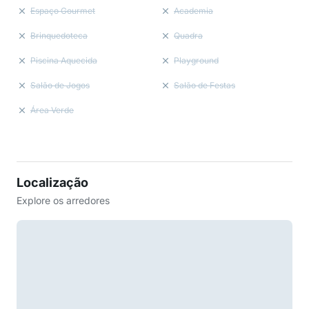
Espaço Gourmet
Academia
Brinquedoteca
Quadra
Piscina Aquecida
Playground
Salão de Jogos
Salão de Festas
Área Verde
Localização
Explore os arredores