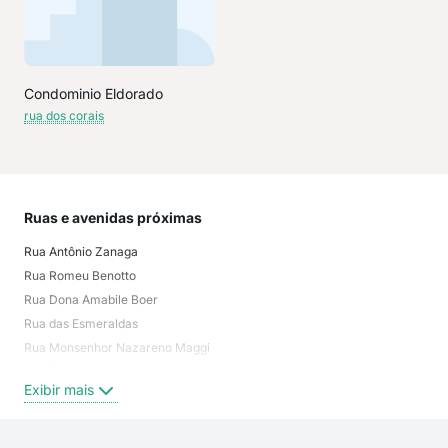
Condominio Eldorado
rua dos corais
Ruas e avenidas próximas
Mai
Rua Antônio Zanaga
Jard
Rua Romeu Benotto
Jar
Rua Dona Amabile Boer
Vila
Rua das Esmeraldas
Jar
Rua Monsenhor Nazareno Maggi
Parq
Rua Espanha
Jard
Exibir mais
Exi
Rua dos Berilos
Rua Itália
Rua das Águas Marinhas