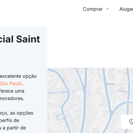
Comprar
Aluga
ial Saint
excelente opção
São Paulo
.
ferece uma
 moradores.
eço, as opções
perfis de
a partir de