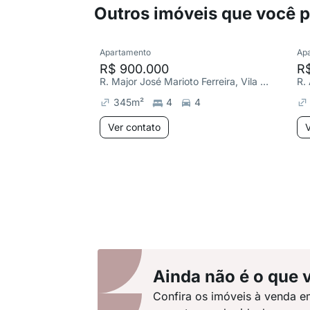
Outros imóveis que você 
Apartamento
Ap
R$ 900.000
R
R. Major José Marioto Ferreira, Vila Sônia
R.
345
m²
4
4
Ver contato
V
Ainda não é o que 
Confira os imóveis à venda e