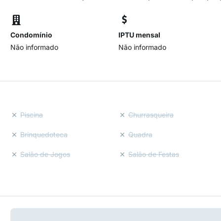
Condomínio
IPTU mensal
Não informado
Não informado
Piscina
Churrasqueira
Brinquedoteca
Quadra
Salão de Jogos
Salão de Festas