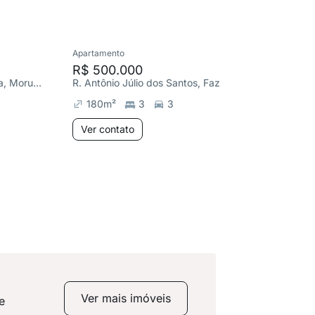
Apartamento
Apartame
R$ 500.000
R$ 1.6
R. Doutor Cristiano de Sousa, Morumbi
R. Antônio Júlio dos Santos, Fazenda Morumbi
180
m²
3
3
636
m
Ver contato
Ver co
Ver mais imóveis
e