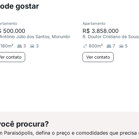
pode gostar
artamento
Apartamento
$ 500.000
R$ 3.858.000
 Antônio Júlio dos Santos, Morumbi
180
m²
3
3
800
m²
7
5
er contato
Ver contato
você procura?
m Paraisópolis, defina o preço e comodidades que precisa 