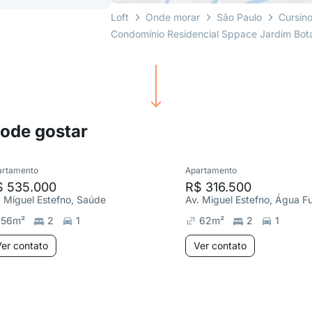
Loft
Onde morar
São Paulo
Cursin
Condomínio Residencial Sppace Jardim Bot
pode gostar
artamento
Apartamento
$ 535.000
R$ 316.500
. Miguel Estefno, Saúde
Av. Miguel Estefno, Água F
56
m²
2
1
62
m²
2
1
er contato
Ver contato