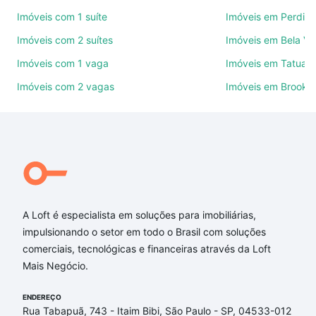
ruas, bairros e até condomínios favoritos. Você
Imóveis com 1 suíte
Imóveis em Perdize
também pode usar os filtros como quantidade de
Imóveis com 2 suítes
Imóveis em Bela Vi
quartos, suítes, com ou sem vaga de garagem para
combinar perfeitamente com o preço, metragem e
Imóveis com 1 vaga
Imóveis em Tatuap
comodidades, como piscina, academia, salão de
Imóveis com 2 vagas
Imóveis em Brookli
festas ou área verde e encontrar Imóveis à venda
em Saúde, São Paulo, SP ideal para você na Loft.
Qual o preço de Imóveis à venda em Saúde, São
Paulo, SP?
Aqui na Loft temos a oferta ideal para você, com
Imóveis à venda em Saúde, São Paulo, SP que
A Loft é especialista em soluções para imobiliárias,
custam a partir de R$ 0 e com nossas opções de
impulsionando o setor em todo o Brasil com soluções
financiamento imobiliário as parcelas podem se
comerciais, tecnológicas e financeiras através da Loft
adequar ao seu orçamento. Se ainda tem alguma
Mais Negócio.
dúvida dos custos envolvidos no processo de
compra, veja em nosso portal
quanto custa comprar
ENDEREÇO
um apartamento
e conte com a gente para comprar
Rua Tabapuã, 743 - Itaim Bibi, São Paulo - SP, 04533-012