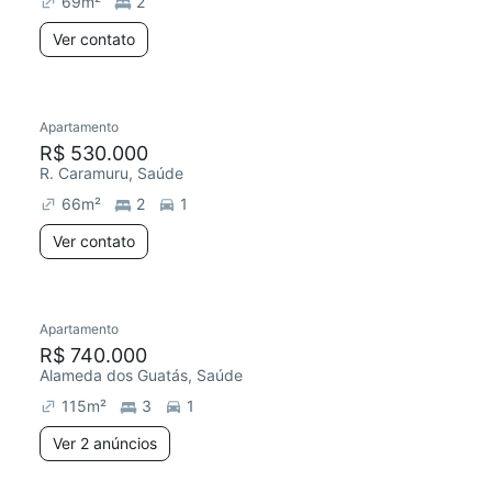
69
m²
2
Ver contato
Apartamento
Redecorar
Chegou este mês
R$ 530.000
R. Caramuru, Saúde
66
m²
2
1
Ver contato
2 anúncios
Apartamento
Redecorar
R$ 740.000
Alameda dos Guatás, Saúde
115
m²
3
1
Ver 2 anúncios