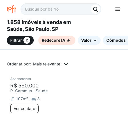
1.858 Imóveis à venda em
Saúde, São Paulo, SP
Filtrar
Redecore IA
Valor
Cômodos
2
Ordenar por:
Mais relevante
Apartamento
Redecorar
R$ 590.000
R. Caramuru, Saúde
107
m²
3
Ver contato