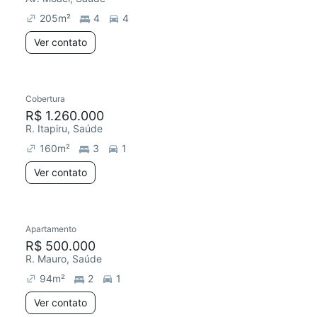
205
m²
4
4
Ver contato
Cobertura
Redecorar
R$ 1.260.000
R. Itapiru, Saúde
160
m²
3
1
Ver contato
Apartamento
R$ 500.000
R. Mauro, Saúde
94
m²
2
1
Ver contato