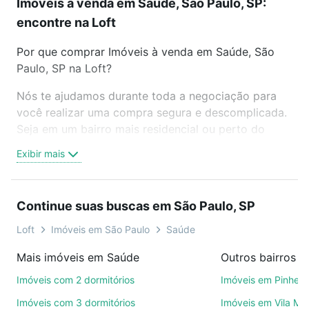
Imóveis à venda em Saúde, São Paulo, SP:
encontre na Loft
Por que comprar Imóveis à venda em Saúde, São
Paulo, SP na Loft?
Nós te ajudamos durante toda a negociação para
você realizar uma compra segura e descomplicada.
Seja em um bairro mais residencial ou perto do
trabalho e do metrô, aqui você vai encontrar a
Exibir mais
oferta ideal de Imóveis à venda em Saúde, São
Paulo, SP para conquistar seu sonho. Agende uma
visita presencial ou por videochamada, é grátis, sem
Continue suas buscas em São Paulo, SP
compromisso e você ainda conta com mais de 46
mil corretores e imobiliárias te ajudando na compra,
Loft
Imóveis em São Paulo
Saúde
venda ou troca de imóveis.
Mais imóveis em Saúde
Outros bairros e
Como escolher um imóvel?
Imóveis com 2 dormitórios
Imóveis em Pinheir
Use barra de busca no topo para pesquisar por
Imóveis com 3 dormitórios
Imóveis em Vila Ma