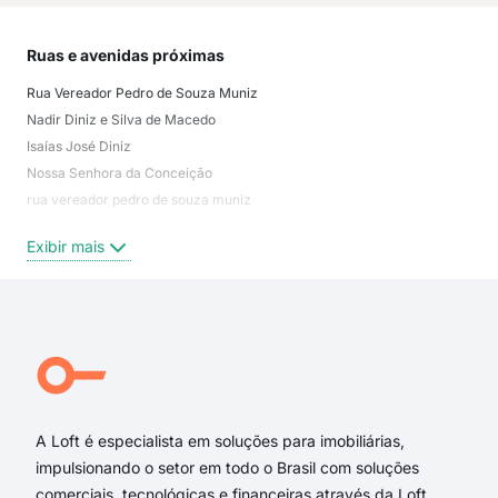
Ruas e avenidas próximas
Mai
Rua Vereador Pedro de Souza Muniz
São
Nadir Diniz e Silva de Macedo
Olin
Isaías José Diniz
Nos
Nossa Senhora da Conceição
São
rua vereador pedro de souza muniz
Jar
rua padre dermeval gomes
Ant
Exibir mais
Exi
Rua Jandira Chaves Diniz
Rua Nadir Diniz e Silva de Macedo
Rua Isaías José Diniz
Rua Gualter Rocha
Rua Juracy da Silva Diniz
Rua Antônio Barbosa de Oliveira Filho
A Loft é especialista em soluções para imobiliárias,
impulsionando o setor em todo o Brasil com soluções
comerciais, tecnológicas e financeiras através da Loft