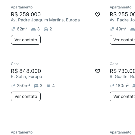
Apartamento
Apartamento
Redecorar
Redecor
R$ 259.000
R$ 255.0
Av. Padre Joaquim Martins, Europa
Av. Padre Jo
62
m²
3
2
49
m²
Ver contato
Ver contat
Casa
Casa
Redecorar
Redecor
R$ 848.000
R$ 730.0
R. Sofia, Europa
R. Gualter R
250
m²
3
4
180
m²
Ver contato
Ver contat
Apartamento
Apartamento