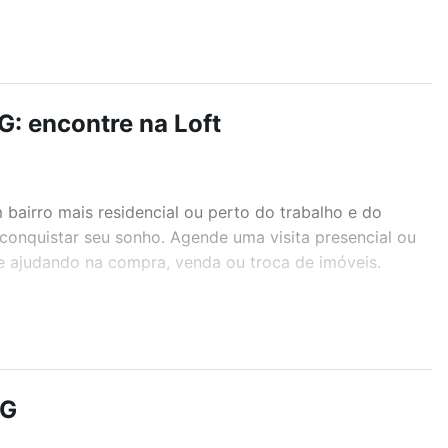
: encontre na Loft
airro mais residencial ou perto do trabalho e do
conquistar seu sonho. Agende uma visita presencial ou
te ajudando na compra, venda ou troca de imóveis.
r os filtros como quantidade de quartos, suítes, com
demia, salão de festas ou área verde e encontrar
MG