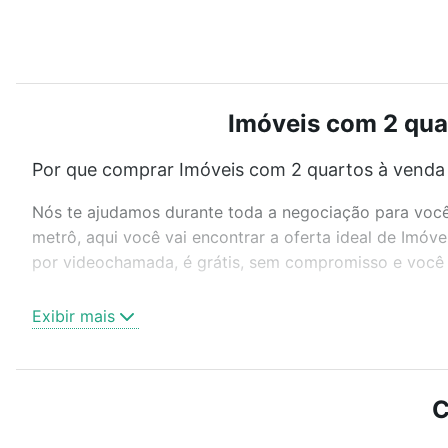
Imóveis com 2 qua
Por que comprar Imóveis com 2 quartos à vend
Nós te ajudamos durante toda a negociação para você 
metrô, aqui você vai encontrar a oferta ideal de Imó
por videochamada, é grátis, sem compromisso e você a
Como escolher um imóvel?
Exibir mais
Use barra de busca no topo para pesquisar por ruas, 
ou sem vaga de garagem para combinar perfeitamente 
Imóveis com 2 quartos à venda em Europa, Contagem, 
C
Qual o preço de Imóveis com 2 quartos à vend