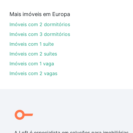
Aqui na Loft temos a oferta ideal para você, com Im
Mais imóveis em Europa
financiamento imobiliário as parcelas podem se adeq
Imóveis com 2 dormitórios
portal
quanto custa comprar um apartamento
e conte
Imóveis com 3 dormitórios
Imóveis com 1 suíte
Imóveis com 2 suítes
Imóveis com 1 vaga
Imóveis com 2 vagas
A Loft é especialista em soluções para imobiliárias,