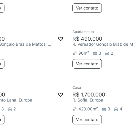
o
Ver contato
Apartamento
00
R$ 490.000
R. Vereador Gonçalo Braz de Mattos, Europa
90
m²
3
2
o
Ver contato
Casa
00
R$ 1.700.000
into Lana, Europa
R. Sofia, Europa
3
2
420.00
m²
3
4
o
Ver contato