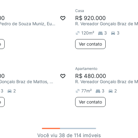
Casa
00
R$ 920.000
R. Vereador Pedro de Souza Muniz, Europa
120
m²
3
3
o
Ver contato
Apartamento
00
R$ 480.000
R. Vereador Gonçalo Braz de Mattos, Europa
3
2
77
m²
3
2
o
Ver contato
Você viu 38 de 114 imóveis