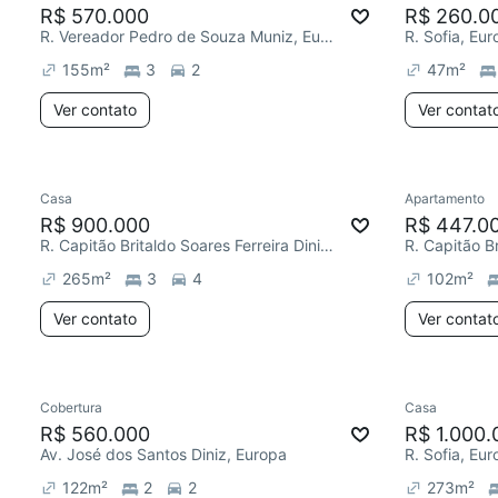
R$ 570.000
R$ 260.0
R. Vereador Pedro de Souza Muniz, Europa
R. Sofia, Eu
155
m²
3
2
47
m²
Ver contato
Ver contat
Casa
Apartamento
R$ 900.000
R$ 447.0
R. Capitão Britaldo Soares Ferreira Diniz, Europa
265
m²
3
4
102
m²
Ver contato
Ver contat
Cobertura
Casa
R$ 560.000
R$ 1.000.
Av. José dos Santos Diniz, Europa
R. Sofia, Eu
122
m²
2
2
273
m²