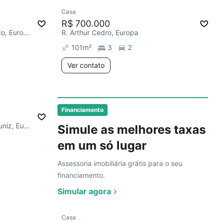
Ver
Casa
R$ 700.000
R. Nadir Diniz e Silva de Macedo, Europa
R. Arthur Cedro, Europa
101
m²
3
2
Ver contato
Ver
Financiamento
R. Vereador Pedro de Souza Muniz, Europa
Simule as melhores taxas
em um só lugar
Assessoria imobiliária grátis para o seu
financiamento.
Simular agora
Ver
Casa