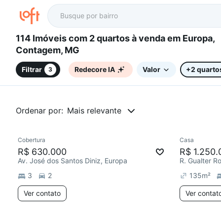
114 Imóveis com 2 quartos à venda em Europa,
Contagem, MG
Filtrar
Redecore IA
Valor
+2 quarto
3
Ordenar por:
Mais relevante
Cobertura
Casa
R$ 630.000
R$ 1.250.
Av. José dos Santos Diniz, Europa
R. Gualter R
3
2
135
m²
Ver contato
Ver contat