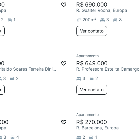
00
R$ 690.000
ropa
R. Gualter Rocha, Europa
2
1
200
m²
3
8
o
Ver contato
Apartamento
00
R$ 649.000
R. Capitão Britaldo Soares Ferreira Diniz, Europa
3
2
3
2
o
Ver contato
Apartamento
000
R$ 270.000
ropa
R. Barcelona, Europa
3
4
2
1