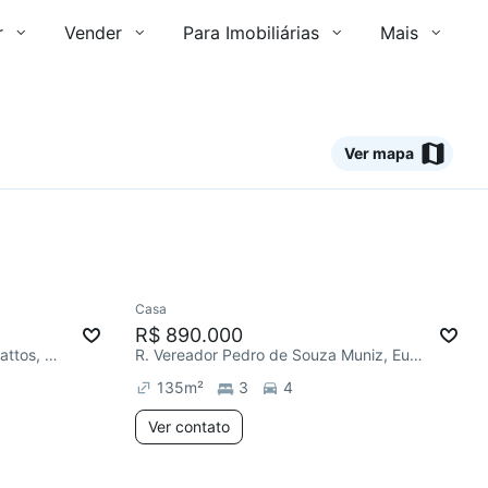
r
Vender
Para Imobiliárias
Mais
Ver mapa
Ver
Casa
R$ 890.000
R. Vereador Gonçalo Braz de Mattos, Europa
R. Vereador Pedro de Souza Muniz, Europa
135
m²
3
4
Ver contato