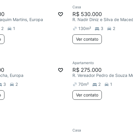
Casa
ar
Redecorar
00
R$ 530.000
aquim Martins, Europa
2
1
130
m²
3
2
o
Ver contato
Apartamento
ar
00
R$ 275.000
ocha, Europa
3
2
70
m²
2
1
o
Ver contato
Casa