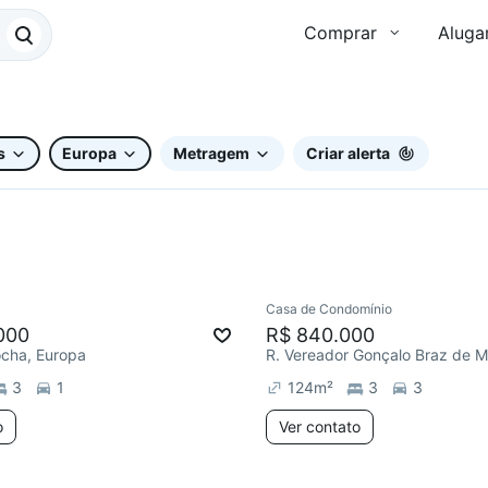
Comprar
Aluga
s
Europa
Metragem
Criar alerta
Casa de Condomínio
000
R$ 840.000
ocha, Europa
3
1
124
m²
3
3
o
Ver contato