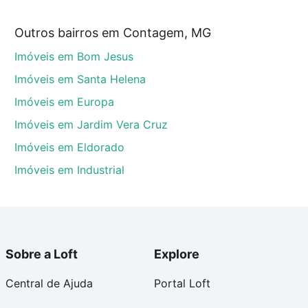
 custam a partir de R$ 0 e com nossas opções de
Outros bairros em Contagem, MG
tos envolvidos no processo de compra, veja em nosso
Imóveis em Bom Jesus
egurança e conforto. Loft, com você até as chaves.
Imóveis em Santa Helena
Imóveis em Europa
Imóveis em Jardim Vera Cruz
Imóveis em Eldorado
Imóveis em Industrial
Sobre a Loft
Explore
Central de Ajuda
Portal Loft