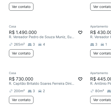
Ver contato
Ver contat
Casa
Apartamento
R$ 1.490.000
R$ 430.0
R. Vereador Pedro de Souza Muniz, Europa
265
m²
3
4
3
1
Ver contato
Ver contat
Casa
Apartamento
R$ 730.000
R$ 445.0
R. Capitão Britaldo Soares Ferreira Diniz, Europa
R. Antônio P
200
m²
3
2
80
m²
Ver contato
Ver contat