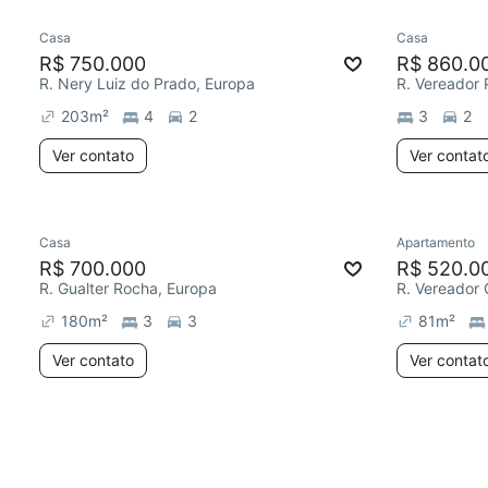
Casa
Casa
R$ 750.000
R$ 860.0
R. Nery Luiz do Prado, Europa
203
m²
4
2
3
2
Ver contato
Ver contat
Casa
Apartamento
R$ 700.000
R$ 520.0
R. Gualter Rocha, Europa
180
m²
3
3
81
m²
Ver contato
Ver contat