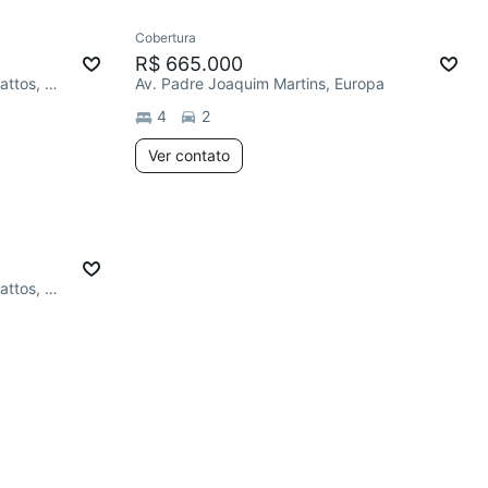
Cobertura
R$ 665.000
R. Vereador Gonçalo Braz de Mattos, Europa
Av. Padre Joaquim Martins, Europa
4
2
Ver contato
R. Vereador Gonçalo Braz de Mattos, Europa