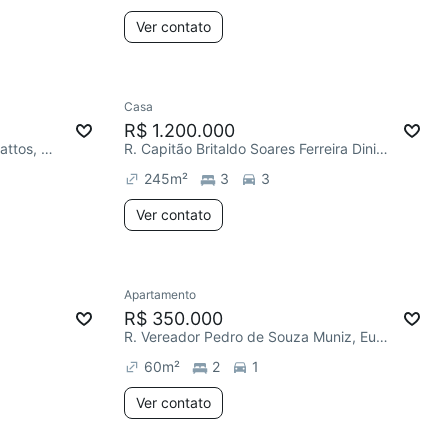
Ver contato
Casa
R$ 1.200.000
R. Vereador Gonçalo Braz de Mattos, Europa
R. Capitão Britaldo Soares Ferreira Diniz, Europa
245
m²
3
3
Ver contato
Apartamento
R$ 350.000
R. Vereador Pedro de Souza Muniz, Europa
60
m²
2
1
Ver contato