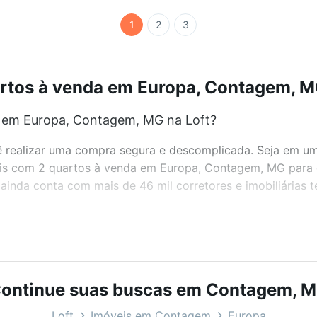
1
2
3
rtos à venda em Europa, Contagem, MG
a em Europa, Contagem, MG na Loft?
realizar uma compra segura e descomplicada. Seja em um b
veis com 2 quartos à venda em Europa, Contagem, MG para 
inda conta com mais de 46 mil corretores e imobiliárias 
bairros e até condomínios favoritos. Você também pode usa
com o preço, metragem e comodidades, como piscina, aca
MG ideal para você na Loft.
ontinue suas buscas em Contagem, 
a em Europa, Contagem, MG?
Loft
Imóveis em Contagem
Europa