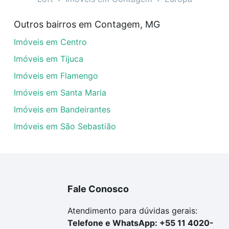
óveis com 2 quartos à venda em Europa, Contagem, MG que
Outros bairros em Contagem, MG
uar ao seu orçamento. Se ainda tem alguma dúvida dos cus
Imóveis em Centro
 com a gente para comprar o imóvel dos seus sonhos com s
Imóveis em Tijuca
Imóveis em Flamengo
Imóveis em Santa Maria
Imóveis em Bandeirantes
Imóveis em São Sebastião
Fale Conosco
Atendimento para dúvidas gerais:
Telefone e WhatsApp: +55 11 4020-