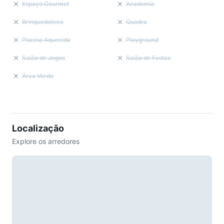
Espaço Gourmet
Academia
Brinquedoteca
Quadra
Piscina Aquecida
Playground
Salão de Jogos
Salão de Festas
Área Verde
Localização
Explore os arredores