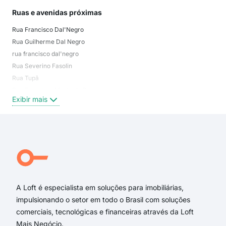
Ruas e avenidas próximas
Mai
Rua Francisco Dal'Negro
Silv
Rua Guilherme Dal Negro
Col
rua francisco dal'negro
Bom
Rua Severino Fasolin
Car
Rua Tupã
Cen
Rua Francisca Machado Bozza
Área
Exibir mais
Exi
Rua Espírito Santo
Rua Sebastião de Camargo
Rua Adolfo Saviski
Rua Elídia Pasqualim Dal Negro
Rua Pedro Trevisan
Rua Jovino Dissenha
A Loft é especialista em soluções para imobiliárias,
impulsionando o setor em todo o Brasil com soluções
comerciais, tecnológicas e financeiras através da Loft
Mais Negócio.