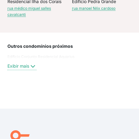
Residencial Ilha dos Corais
Edificio Pedra Grande
rua médico miguel salles
rua manoel félix cardoso
cavalcanti
Outros condomínios próximos
Rua
Edificio Conjunto Residencial Aquarius
Rua 
Rua 
Exibir mais
rua 
rua 
Rua
Rua
Exi
Ser
Man
Rua
Prof
Médi
Rua