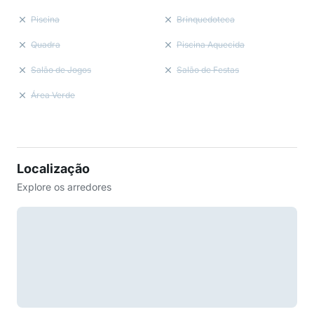
Piscina
Brinquedoteca
Quadra
Piscina Aquecida
Salão de Jogos
Salão de Festas
Área Verde
Localização
Explore os arredores