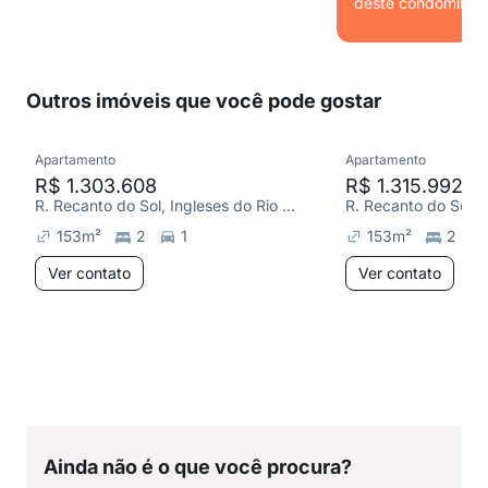
deste condomínio.
Ver
Outros imóveis que você pode gostar
Apartamento
Apartamento
R$ 1.303.608
R$ 1.315.992
R. Recanto do Sol, Ingleses do Rio Vermelho
153
m²
2
1
153
m²
2
Ver contato
Ver contato
Ainda não é o que você procura?