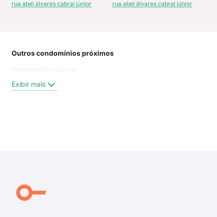
rua abel álvares cabral júnior
rua abel álvares cabral júnior
Outros condomínios próximos
Rua
Residencial Costa Leste
Ilha
Rua 
Exibir mais
rua 
rua 
Láza
Mar
Exi
Para
das 
Rua 
Rua
Morr
Laza