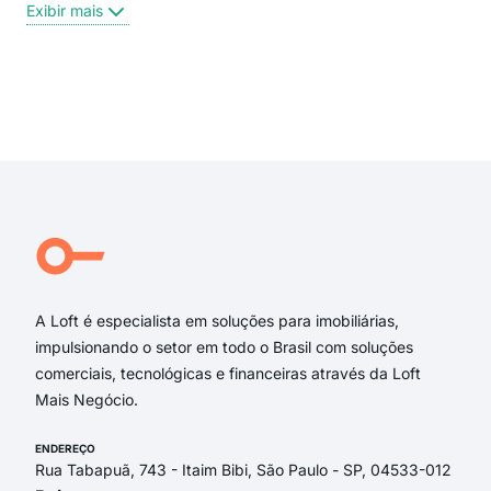
Rua
Exibir mais
Rua 
Rua 
Ave
Rua
Exi
Prof
Rua 
rua 
rua 
RUA
Rua
A Loft é especialista em soluções para imobiliárias,
impulsionando o setor em todo o Brasil com soluções
comerciais, tecnológicas e financeiras através da Loft
Mais Negócio.
ENDEREÇO
Rua Tabapuã, 743 - Itaim Bibi, São Paulo - SP, 04533-012