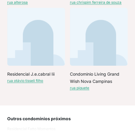
rua alterosa
rua chrispim ferreira de souza
Residencial J.e.cabral Iii
Condominio Living Grand
rua otávio tisseli filho
Wish Nova Campinas
rua piquete
Outros condomínios próximos
Rua
Residencial Fatto Momentos
Serr