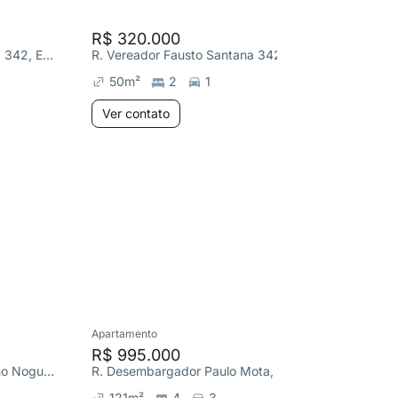
R$ 320.000
R$ 310
R. Vereador Fausto Santana 342, Engenho Nogueira
R. Vereador Fausto Santana 342, Engenho Nogueira
50
m²
2
1
50
m²
Ver contato
Ver co
Apartamento
Apartame
R$ 995.000
R$ 990
R. Engenho Grande, Engenho Nogueira
R. Desembargador Paulo Mota, Ouro Preto
121
m²
4
3
114
m²