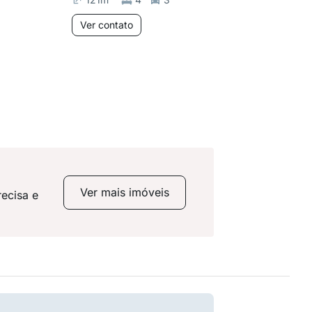
Ver contato
Ver co
Ver mais imóveis
ecisa e