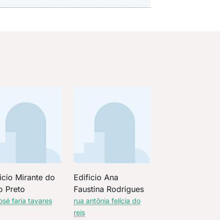
icio Mirante do
Edificio Ana
o Preto
Faustina Rodrigues
osé faria tavares
rua antônia felícia do
reis