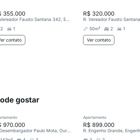
$ 355.000
R$ 320.000
R. Vereador Fausto Santana 342, Engenho Nogueira
2
1
50
m²
2
1
er contato
Ver contato
pode gostar
artamento
Apartamento
$ 970.000
R$ 899.000
R. Desembargador Paulo Mota, Ouro Preto
147
m²
4
3
3
3