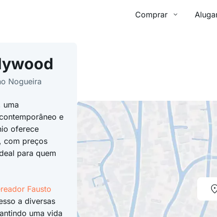
Comprar
Aluga
llywood
ho Nogueira
, uma
 contemporâneo e
nio oferece
, com preços
ideal para quem
reador Fausto
esso a diversas
rantindo uma vida