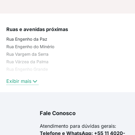
Ruas e avenidas próximas
Rua Engenho da Paz
Rua Engenho do Minério
Rua Vargem da Serra
Rua Várzea da Palma
Rua Engenho Grande
rua engenho grande
Exibir mais
Rua Engenho do Sol
rua randolfo trindade
rua engenho do minério
Rua Engenho Vermelho
Fale Conosco
Engenho do Sol
Rua Engenho do Campo
Atendimento para dúvidas gerais:
Telefone e WhatsApp: +55 11 4020-