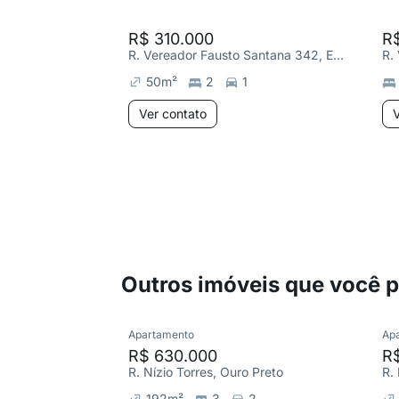
R$ 310.000
R
R. Vereador Fausto Santana 342, Engenho Nogueira
50
m²
2
1
Ver contato
V
Outros imóveis que você 
Apartamento
Ap
R$ 630.000
R
R. Nízio Torres, Ouro Preto
192
m²
3
2