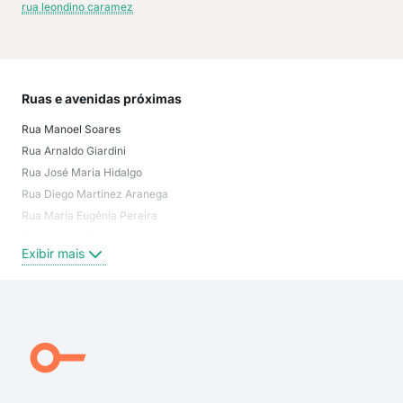
rua leondino caramez
Ruas e avenidas próximas
Mai
Rua Manoel Soares
Jar
Rua Arnaldo Giardini
Cen
Rua José Maria Hidalgo
Jar
Rua Diego Martinez Aranega
Par
Rua Maria Eugênia Pereira
Cid
Rua Manoel Soares
Par
Exibir mais
Exi
Avenida Miguel Patrício de Moraes
Rua Professor Dimarães Antônio Sandei
Rua Arnaldo Januário Werneck
Rua José Maria Marques
Rua Maria Luvizotto Catto
Rua Professora Hortência Soares do Amaral